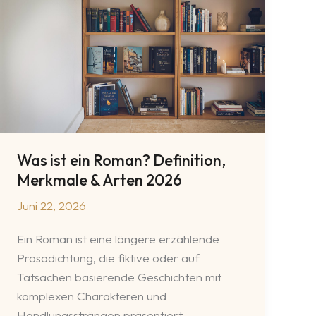
Buch?
Definition
&
Bedeutung
2026
Was ist ein Roman? Definition,
Merkmale & Arten 2026
Juni 22, 2026
Ein Roman ist eine längere erzählende
Prosadichtung, die fiktive oder auf
Tatsachen basierende Geschichten mit
komplexen Charakteren und
Handlungssträngen präsentiert.