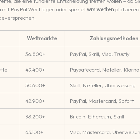
terte, die eine fundierte Entscheidung treffen wollen – ob
n
mit PayPal Wert legen oder speziell
wm wetten
platzieren
erbeversprechen.
Wettmärkte
Zahlungsmethoden
56.800+
PayPal, Skrill, Visa, Trustly
ette
49.400+
Paysafecard, Neteller, Klarna
50.600+
Skrill, Neteller, Überweisung
42.900+
PayPal, Mastercard, Sofort
38.200+
Bitcoin, Ethereum, Skrill
65.100+
Visa, Mastercard, Überweisu