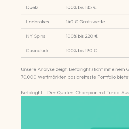
Duelz
100% bis 185 €
Ladbrokes
140 € Gratiswette
NY Spins
100% bis 220 €
Casinoluck
100% bis 190 €
Unsere Analyse zeigt: Betalright sticht mit einem
70.000 Wettmärkten das breiteste Portfolio biete
Betalright – Der Quoten-Champion mit Turbo-Au