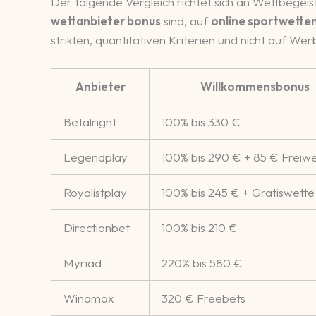
Der folgende Vergleich richtet sich an Wettbegeis
wettanbieter bonus
sind, auf
online sportwette
strikten, quantitativen Kriterien und nicht auf W
Anbieter
Willkommensbonus
Betalright
100% bis 330 €
Legendplay
100% bis 290 € + 85 € Freiw
Royalistplay
100% bis 245 € + Gratiswette
Directionbet
100% bis 210 €
Myriad
220% bis 580 €
Winamax
320 € Freebets