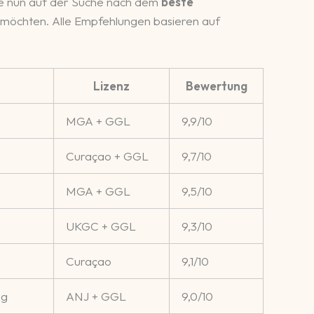
 Sie nun auf der Suche nach dem
beste
 möchten. Alle Empfehlungen basieren auf
Lizenz
Bewertung
MGA + GGL
9,9/10
Curaçao + GGL
9,7/10
MGA + GGL
9,5/10
UKGC + GGL
9,3/10
Curaçao
9,1/10
ng
ANJ + GGL
9,0/10