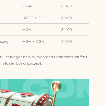
MGA
8,8/10
r
UKGC + GGL
8,6/10
MGA
8,4/10
isung
MGA + DGA
8,2/10
als Testsieger hervor, während Ladbrokes mit fast
em fairen Bonuskonzept.