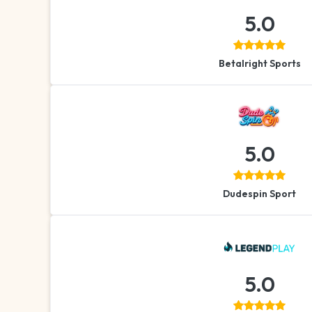
5.0
Betalright Sports
5.0
Dudespin Sport
5.0