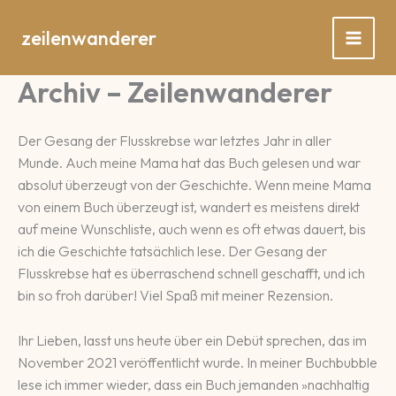
Zum
Inhalt
zeilenwanderer
springen
Archiv – Zeilenwanderer
Der Gesang der Flusskrebse war letztes Jahr in aller
Munde. Auch meine Mama hat das Buch gelesen und war
absolut überzeugt von der Geschichte. Wenn meine Mama
von einem Buch überzeugt ist, wandert es meistens direkt
auf meine Wunschliste, auch wenn es oft etwas dauert, bis
ich die Geschichte tatsächlich lese. Der Gesang der
Flusskrebse hat es überraschend schnell geschafft, und ich
bin so froh darüber! Viel Spaß mit meiner Rezension.
Ihr Lieben, lasst uns heute über ein Debüt sprechen, das im
November 2021 veröffentlicht wurde. In meiner Buchbubble
lese ich immer wieder, dass ein Buch jemanden »nachhaltig