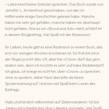
– Liebe kennt keine Grenzen sprechen. Das Buch wurde von
Jennifer L. Armentrout geschrieben, von der ich
mittlerweile einige Geschichten gelesen habe. Manche
haben mir sehr gut gefallen, manche haben mir überhaupt
nicht gefallen. Wie es um »Blood and Ash« steht, erfahrt ihr
in diesem Blogbeitrag. Viel Spaß mit der Rezension!
Ihr Lieben, heute gibt es eine Rezension zu einem Buch, das
erst vor wenigen Wochen erschienen ist. So früh bin ich in
der Regel ja nicht allzu oft, aber bei »Crave« darf das gern
anders sein, denn ich mochte es sehr und habe Redebedarf!
Ich glaub, ich kriege es nicht hin, über »Crave« zu sprechen,
ohne zu spoilern, daher fasst dies bitte als kleine
Spoilerwarnung auf. Und nun viel Spaß beim Lesen des
Beitrags.
Hallo und herzlich willkommen auf Zeilenwanderer. Ich bin
Janika und schreibe hier über Literatur und mehr. Viel Spaß