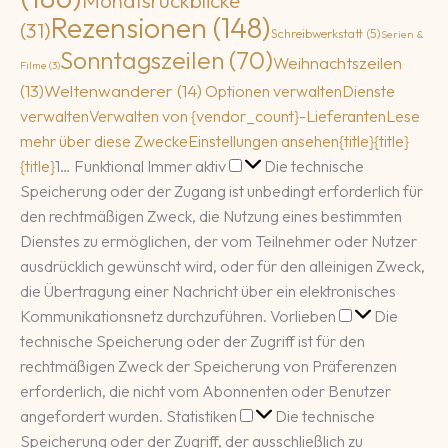
Rezensionen
(148)
(31)
Schreibwerkstatt
(5)
Serien &
Sonntagszeilen
(70)
Weihnachtszeilen
Filme
(3)
(13)
Weltenwanderer
(14)
Optionen verwalten
Dienste
verwalten
Verwalten von {vendor_count}-Lieferanten
Lese
mehr über diese Zwecke
Einstellungen ansehen
{title}
{title}
Funktional
{title}
1
…
Funktional
Immer aktiv
Die technische
Speicherung oder der Zugang ist unbedingt erforderlich für
den rechtmäßigen Zweck, die Nutzung eines bestimmten
Dienstes zu ermöglichen, der vom Teilnehmer oder Nutzer
ausdrücklich gewünscht wird, oder für den alleinigen Zweck,
die Übertragung einer Nachricht über ein elektronisches
Vorlieben
Kommunikationsnetz durchzuführen.
Vorlieben
Die
technische Speicherung oder der Zugriff ist für den
rechtmäßigen Zweck der Speicherung von Präferenzen
erforderlich, die nicht vom Abonnenten oder Benutzer
Statistiken
angefordert wurden.
Statistiken
Die technische
Speicherung oder der Zugriff, der ausschließlich zu