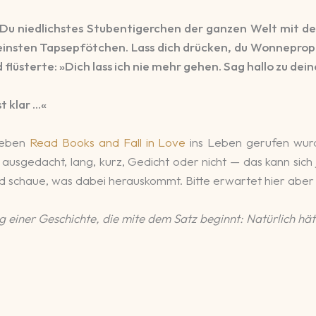
. Du niedlichstes Stubentigerchen der ganzen Welt mit 
insten Tapsepfötchen. Lass dich drücken, du Wonneproppen
 flüsterte: »Dich lass ich nie mehr gehen. Sag hallo zu de
t klar …«
lieben
Read Books and Fall in Love
ins Leben gerufen wurd
usgedacht, lang, kurz, Gedicht oder nicht — das kann sich 
nd schaue, was dabei herauskommt. Bitte erwartet hier aber
 einer Geschichte, die mite dem Satz beginnt: Natürlich hät