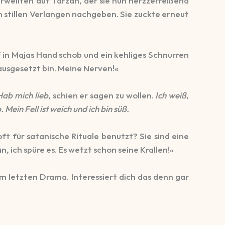
rweilten auf Tarzan, der sie nun herzzerreißend
m stillen Verlangen nachgeben. Sie zuckte erneut
f in Majas Hand schob und ein kehliges Schnurren
 ausgesetzt bin. Meine Nerven!«
Hab mich lieb
, schien er sagen zu wollen.
Ich weiß,
 Mein Fell ist weich und ich bin süß.
ft für satanische Rituale benutzt? Sie sind eine
, ich spüre es. Es wetzt schon seine Krallen!«
m letzten Drama. Interessiert dich das denn gar