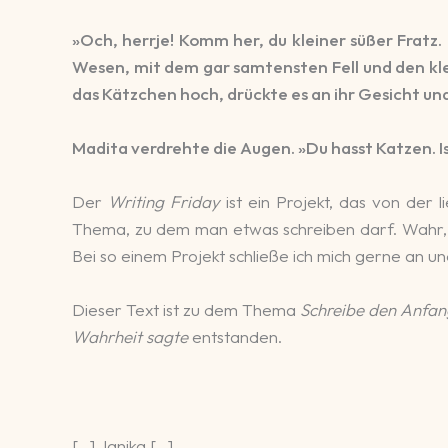
»Och, herrje! Komm her, du kleiner süßer Fratz
Wesen, mit dem gar samtensten Fell und den kle
das Kätzchen hoch, drückte es an ihr Gesicht und
Madita verdrehte die Augen. »Du hasst Katzen. Is
Der
Writing Friday
ist ein Projekt, das von der 
Thema, zu dem man etwas schreiben darf. Wahr, a
Bei so einem Projekt schließe ich mich gerne an u
Dieser Text ist zu dem Thema
Schreibe den Anfang
Wahrheit sagte
entstanden.
[…] Janika […]