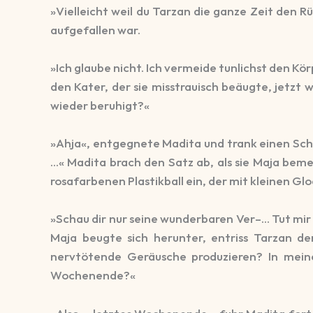
»Vielleicht weil du Tarzan die ganze Zeit den R
aufgefallen war.
»Ich glaube nicht. Ich vermeide tunlichst den Kö
den Kater, der sie misstrauisch beäugte, jetzt 
wieder beruhigt?«
»Ahja«, entgegnete Madita und trank einen Schlu
…« Madita brach den Satz ab, als sie Maja bemer
rosafarbenen Plastikball ein, der mit kleinen 
»Schau dir nur seine wunderbaren Ver–… Tut mir 
Maja beugte sich herunter, entriss Tarzan de
nervtötende Geräusche produzieren? In meine
Wochenende?«