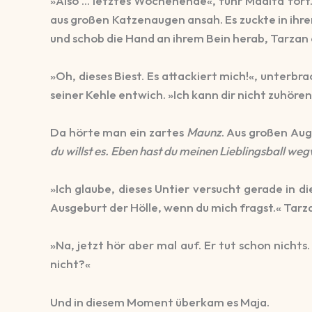
»Also … letztes Wochenende«, fuhr Madita fort.
aus großen Katzenaugen ansah. Es zuckte in ihre
und schob die Hand an ihrem Bein herab, Tarzan
»Oh, dieses Biest. Es attackiert mich!«, unterb
seiner Kehle entwich. »Ich kann dir nicht zuhör
Da hörte man ein zartes
Maunz
. Aus großen Au
du willst es. Eben hast du meinen Lieblingsball wegwo
»Ich glaube, dieses Untier versucht gerade in d
Ausgeburt der Hölle, wenn du mich fragst.« Tarzan
»Na, jetzt hör aber mal auf. Er tut schon nich
nicht?«
Und in diesem Moment überkam es Maja.