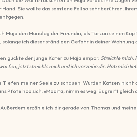
 Doch die Worte rauschten an Maja vorbei. Ihre Augen ve
r Hand. Sie wollte das samtene Fell so sehr berühren. Ihre
 entgegen.
rach Maja den Monolog der Freundin, als Tarzan seinen Kop
en, solange ich dieser ständigen Gefahr in deiner Wohnung
gen guckte der junge Kater zu Maja empor.
Streichle mich. 
rfen, jetzt streichle mich und ich verzeihe dir. Hab mich lieb.
ie Tiefen meiner Seele zu schauen. Wurden Katzen nicht o
s Pfote hob sich. »Madita, nimm es weg. Es greift gleich an
ts. Außerdem erzähle ich dir gerade von Thomas und meine