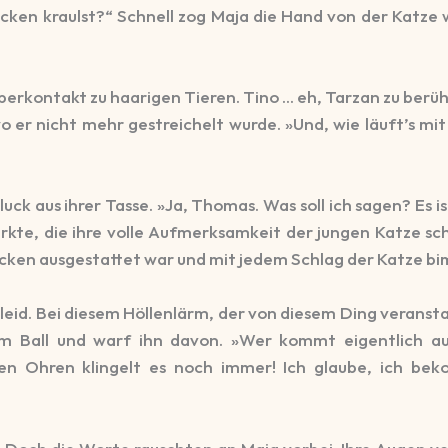
ücken kraulst?“ Schnell zog Maja die Hand von der Katze 
rperkontakt zu haarigen Tieren. Tino … eh, Tarzan zu berü
wo er nicht mehr gestreichelt wurde. »Und, wie läuft’s m
ck aus ihrer Tasse. »Ja, Thomas. Was soll ich sagen? Es 
kte, die ihre volle Aufmerksamkeit der jungen Katze sche
Glocken ausgestattet war und mit jedem Schlag der Katze 
leid. Bei diesem Höllenlärm, der von diesem Ding veranstal
m Ball und warf ihn davon. »Wer kommt eigentlich auf 
n Ohren klingelt es noch immer! Ich glaube, ich bek