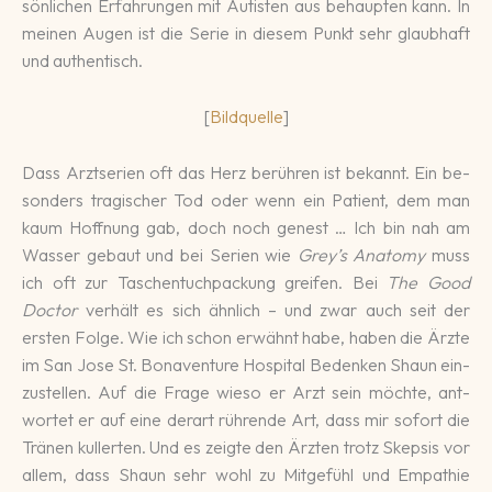
sön­li­chen Er­fah­run­gen mit Autis­ten aus be­haup­ten kann. In
meinen Augen ist die Serie in diesem Punkt sehr glaub­haft
und authen­tisch.
[
Bildquelle
]
Dass Arztserien oft das Herz be­rühren ist be­kannt. Ein be­
son­ders tra­gi­scher Tod oder wenn ein Pa­tient, dem man
kaum Hoff­nung gab, doch noch ge­nest … Ich bin nah am
Wasser ge­baut und bei Serien wie
Grey’s Anatomy
muss
ich oft zur Taschen­tuch­pa­ckung grei­fen. Bei
The Good
Doctor
ver­hält es sich ähn­lich – und zwar auch seit der
ersten Folge. Wie ich schon er­wähnt habe, haben die Ärzte
im San Jose St. Bona­ven­ture Hos­pital Be­denken Shaun ein­
zu­stellen. Auf die Frage wieso er Arzt sein möchte, ant­
wortet er auf eine der­art rühren­de Art, dass mir sofort die
Tränen kuller­ten. Und es zeig­te den Ärzten trotz Skepsis vor
allem, dass Shaun sehr wohl zu Mit­ge­fühl und Empa­thie