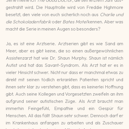
Serie meine ich
The Good Doctor
, die seit letz­tem Jahr aus­
ge­strahlt wird. Die Haupt­rolle wird von Freddie High­more
be­setzt, den viele von euch sicherlich noch aus
Charlie und
die Schoko­laden­fabrik
oder
Bates Motel
kennen. Aber was
macht die Serie in meinen Augen so be­son­ders?
Ja, es ist eine Arzt­serie. Arzt­serien gibt es wie Sand am
Meer, aber es gibt keine, die so einen au­ßer­ge­wöhn­li­chen
Assistenz­arzt hat wie Dr. Shaun Murphy. Shaun ist näm­lich
Autist und hat das Savant-Syndrom. Als Arzt hat er es in
vieler Hin­sicht schwer. Nicht nur dass er manch­mal etwas zu
direkt mit seinen tödlich er­krank­ten Patien­ten spricht und
ihnen sehr klar zu ver­stehen gibt, dass es keiner­lei Hoffnung
gibt. Auch seine Kolle­gen und Vor­gesetz­ten zweifeln an ihm
auf­grund seiner autis­tischen Züge. Als Arzt braucht man
immer­hin Fein­ge­fühl, Empa­thie und ein Gespür für
Menschen. All das fällt Shaun sehr schwer. Dennoch darf er
im Kranken­haus anfangen zu ar­beiten und als Zu­schauer