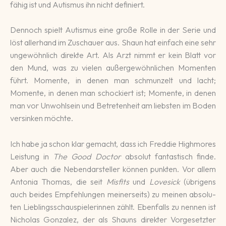
fähig ist und Autismus ihn nicht defi­niert.
Dennoch spielt Autis­mus eine große Rolle in der Serie und
löst aller­hand im Zu­schau­er aus. Shaun hat ein­fach eine sehr
un­ge­wöhn­lich di­rek­te Art. Als Arzt nimmt er kein Blatt vor
den Mund, was zu vie­len außer­gewöhn­lichen Momen­ten
führt. Momen­te, in denen man schmun­zelt und lacht;
Momen­te, in denen man scho­ckiert ist; Mo­mente, in denen
man vor Un­wohl­sein und Betre­ten­heit am liebsten im Boden
ver­sin­ken möchte.
Ich habe ja schon klar ge­macht, dass ich Freddie High­mores
Leis­tung in
The Good Doctor
abso­lut fan­tas­tisch finde.
Aber auch die Neben­dar­steller können punk­ten. Vor allem
Anto­nia Thomas, die seit
Misfits
und
Lovesick
(übri­gens
auch beides Empfeh­lun­gen mei­ner­seits) zu meinen abso­lu­
ten Lieb­lings­schau­spie­le­rinnen zählt. Ebenfalls zu nennen ist
Nicho­las Gon­zalez, der als Shauns direk­ter Vor­gesetz­ter