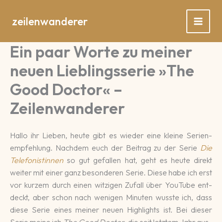
Zum
Inhalt
zeilenwanderer
springen
Ein paar Worte zu meiner
neuen Lieblingsserie »The
Good Doctor« –
Zeilenwanderer
Hallo ihr Lieben, heute gibt es wieder eine kleine Serien­
empfeh­lung. Nach­dem euch der Bei­trag zu der Serie
Die
Tele­fonis­tinnen
so gut ge­fallen hat, geht es heute di­rekt
weiter mit einer ganz beson­de­ren Serie. Diese habe ich erst
vor kurzem durch einen witz­igen Zufall über You­Tube ent­
deckt, aber schon nach wenigen Minuten wusste ich, dass
diese Serie eines meiner neuen High­lights ist. Bei dieser