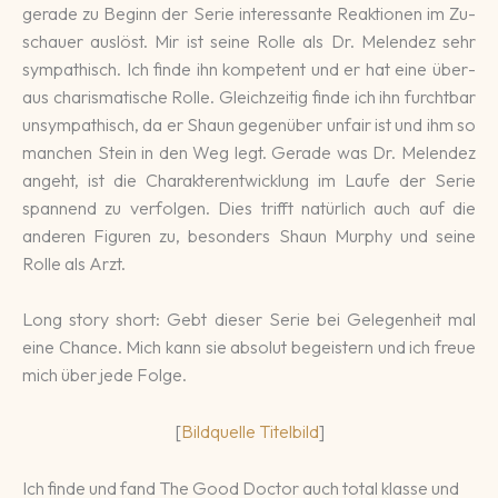
gerade zu Beginn der Serie inte­re­ssante Re­aktio­nen im Zu­
schauer aus­löst. Mir ist seine Rolle als Dr. Melen­dez sehr
sym­pa­thisch. Ich finde ihn kompe­tent und er hat eine über­
aus charis­ma­ti­sche Rolle. Gleich­zeitig finde ich ihn furcht­bar
un­sym­pa­thisch, da er Shaun gegen­über un­fair ist und ihm so
man­chen Stein in den Weg legt. Gera­de was Dr. Melen­dez
an­geht, ist die Cha­rak­ter­ent­wicklung im Laufe der Serie
spannend zu ver­fol­gen. Dies trifft na­tür­lich auch auf die
anderen Figuren zu, be­son­ders Shaun Murphy und seine
Rolle als Arzt.
Long story short: Gebt dieser Serie bei Gelegenheit mal
eine Chance. Mich kann sie absolut begeistern und ich freue
mich über jede Folge.
[
Bildquelle Titelbild
]
Ich finde und fand The Good Doctor auch total klasse und