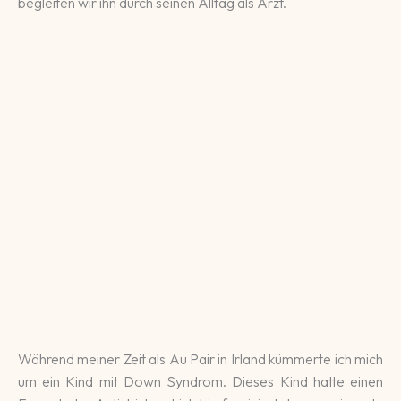
be­glei­ten wir ihn durch seinen All­tag als Arzt.
Während meiner Zeit als Au Pair in Ir­land kümmer­te ich mich
um ein Kind mit Down Syn­drom. Dieses Kind hatte einen