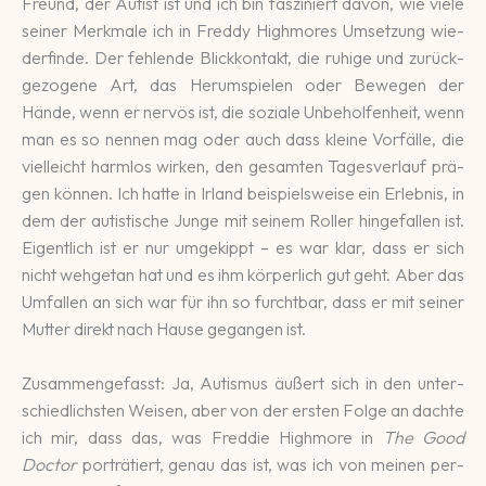
Freund, der Autist ist und ich bin fas­zi­niert davon, wie viele
seiner Merk­male ich in Freddy High­mores Um­setzung wie­
der­finde. Der feh­len­de Blick­kon­takt, die ruhige und zu­rück­
gezo­gene Art, das He­rum­spie­len oder Bewe­gen der
Hände, wenn er nervös ist, die soziale Un­behol­fen­heit, wenn
man es so nennen mag oder auch dass kleine Vorfälle, die
viel­leicht harm­los wirken, den ge­sam­ten Ta­ges­ver­lauf prä­
gen können. Ich hatte in Ir­land bei­spiels­weise ein Er­lebnis, in
dem der autis­ti­sche Junge mit seinem Roller hin­ge­fallen ist.
Eigent­lich ist er nur um­ge­kippt – es war klar, dass er sich
nicht weh­ge­tan hat und es ihm kör­per­lich gut geht. Aber das
Um­fallen an sich war für ihn so furcht­bar, dass er mit seiner
Mutter di­rekt nach Hause gegan­gen ist.
Zusammen­ge­fasst: Ja, Autis­mus äußert sich in den unter­
schied­lichsten Wei­sen, aber von der ers­ten Folge an dachte
ich mir, dass das, was Freddie High­more in
The Good
Doctor
por­trä­tiert, genau das ist, was ich von meinen per­