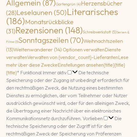
Allgemein
(87)
Herzensbücher
Gartengrün
(4)
Literarisches
Leselaunen
(50)
(28)
(186)
Monatsrückblicke
Rezensionen
(148)
(31)
Schreibwerkstatt
(5)
Serien &
Sonntagszeilen
(70)
Weihnachtszeilen
Filme
(3)
(13)
Weltenwanderer
(14)
Optionen verwalten
Dienste
verwalten
Verwalten von {vendor_count}-Lieferanten
Lese
mehr über diese Zwecke
Einstellungen ansehen
{title}
{title}
Funktional
{title}
*
Funktional
Immer aktiv
Die technische
Speicherung oder der Zugang ist unbedingt erforderlich für
den rechtmäßigen Zweck, die Nutzung eines bestimmten
Dienstes zu ermöglichen, der vom Teilnehmer oder Nutzer
ausdrücklich gewünscht wird, oder für den alleinigen Zweck,
die Übertragung einer Nachricht über ein elektronisches
Vorlieben
Kommunikationsnetz durchzuführen.
Vorlieben
Die
technische Speicherung oder der Zugriff ist für den
rechtmäßigen Zweck der Speicherung von Präferenzen