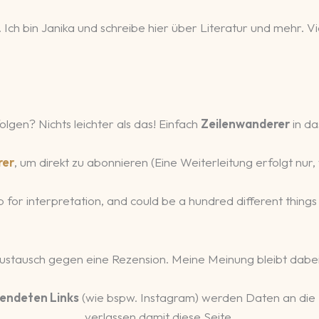
 Ich bin Janika und schreibe hier über Literatur und mehr.
olgen? Nichts leichter als das! Einfach
Zeilenwanderer
in da
rer
, um direkt zu abonnieren (Eine Weiterleitung erfolgt nu
 up for interpretation, and could be a hundred different thin
Austausch gegen eine Rezension. Meine Meinung bleibt dabei
endeten Links
(wie bspw. Instagram) werden Daten an die
verlassen damit diese Seite.