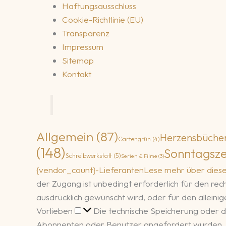
Haftungsausschluss
Cookie-Richtlinie (EU)
Transparenz
Impressum
Sitemap
Kontakt
Allgemein
(87)
Herzensbüche
Gartengrün
(4)
(148)
Sonntagsze
Schreibwerkstatt
(5)
Serien & Filme
(3)
{vendor_count}-Lieferanten
Lese mehr über dies
der Zugang ist unbedingt erforderlich für den r
ausdrücklich gewünscht wird, oder für den allein
Vorlieben
Vorlieben
Die technische Speicherung oder d
Abonnenten oder Benutzer angefordert wurden.