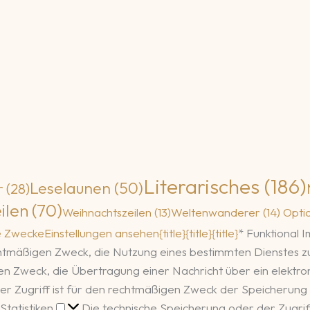
Literarisches
(186)
Leselaunen
(50)
r
(28)
ilen
(70)
Weihnachtszeilen
(13)
Weltenwanderer
(14)
Opti
e Zwecke
Einstellungen ansehen
{title}
{title}
{title}
*
Funktional
I
echtmäßigen Zweck, die Nutzung eines bestimmten Dienstes 
igen Zweck, die Übertragung einer Nachricht über ein elekt
er Zugriff ist für den rechtmäßigen Zweck der Speicherung 
Statistiken
Statistiken
Die technische Speicherung oder der Zugriff,