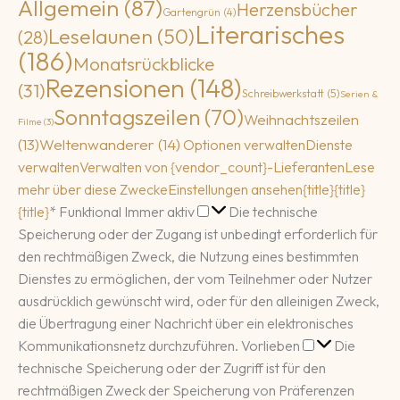
Allgemein
(87)
Herzensbücher
Gartengrün
(4)
Literarisches
Leselaunen
(50)
(28)
(186)
Monatsrückblicke
Rezensionen
(148)
(31)
Schreibwerkstatt
(5)
Serien &
Sonntagszeilen
(70)
Weihnachtszeilen
Filme
(3)
(13)
Weltenwanderer
(14)
Optionen verwalten
Dienste
verwalten
Verwalten von {vendor_count}-Lieferanten
Lese
mehr über diese Zwecke
Einstellungen ansehen
{title}
{title}
Funktional
{title}
*
Funktional
Immer aktiv
Die technische
Speicherung oder der Zugang ist unbedingt erforderlich für
den rechtmäßigen Zweck, die Nutzung eines bestimmten
Dienstes zu ermöglichen, der vom Teilnehmer oder Nutzer
ausdrücklich gewünscht wird, oder für den alleinigen Zweck,
die Übertragung einer Nachricht über ein elektronisches
Vorlieben
Kommunikationsnetz durchzuführen.
Vorlieben
Die
technische Speicherung oder der Zugriff ist für den
rechtmäßigen Zweck der Speicherung von Präferenzen