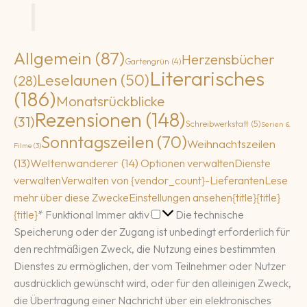
Allgemein
(87)
Herzensbücher
Gartengrün
(4)
Literarisches
Leselaunen
(50)
(28)
(186)
Monatsrückblicke
Rezensionen
(148)
(31)
Schreibwerkstatt
(5)
Serien &
Sonntagszeilen
(70)
Weihnachtszeilen
Filme
(3)
(13)
Weltenwanderer
(14)
Optionen verwalten
Dienste
verwalten
Verwalten von {vendor_count}-Lieferanten
Lese
mehr über diese Zwecke
Einstellungen ansehen
{title}
{title}
Funktional
{title}
*
Funktional
Immer aktiv
Die technische
Speicherung oder der Zugang ist unbedingt erforderlich für
den rechtmäßigen Zweck, die Nutzung eines bestimmten
Dienstes zu ermöglichen, der vom Teilnehmer oder Nutzer
ausdrücklich gewünscht wird, oder für den alleinigen Zweck,
die Übertragung einer Nachricht über ein elektronisches