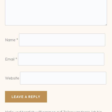
Name
*
Email
*
Website
Hallo und herzlich willkommen auf Zeilenwanderer. Ich bin