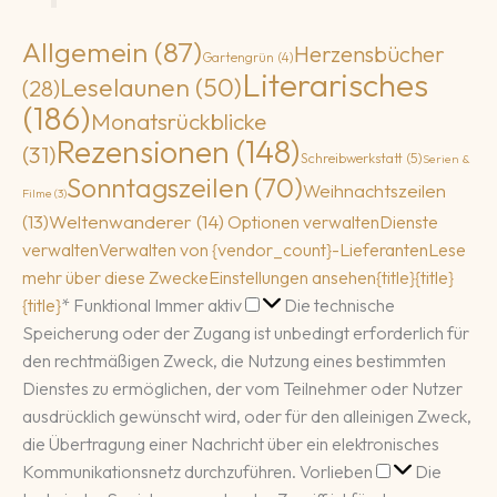
Allgemein
(87)
Herzensbücher
Gartengrün
(4)
Literarisches
Leselaunen
(50)
(28)
(186)
Monatsrückblicke
Rezensionen
(148)
(31)
Schreibwerkstatt
(5)
Serien &
Sonntagszeilen
(70)
Weihnachtszeilen
Filme
(3)
(13)
Weltenwanderer
(14)
Optionen verwalten
Dienste
verwalten
Verwalten von {vendor_count}-Lieferanten
Lese
mehr über diese Zwecke
Einstellungen ansehen
{title}
{title}
Funktional
{title}
*
Funktional
Immer aktiv
Die technische
Speicherung oder der Zugang ist unbedingt erforderlich für
den rechtmäßigen Zweck, die Nutzung eines bestimmten
Dienstes zu ermöglichen, der vom Teilnehmer oder Nutzer
ausdrücklich gewünscht wird, oder für den alleinigen Zweck,
die Übertragung einer Nachricht über ein elektronisches
Vorlieben
Kommunikationsnetz durchzuführen.
Vorlieben
Die