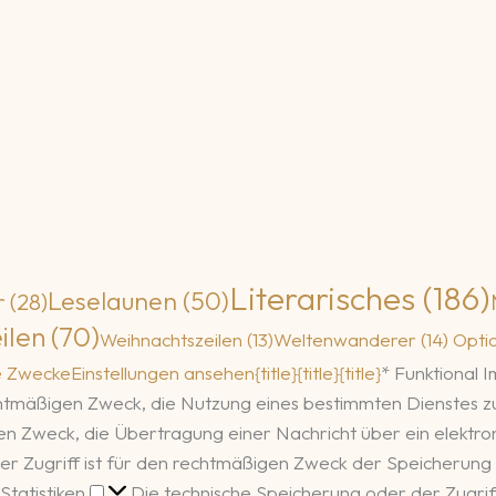
Literarisches
(186)
Leselaunen
(50)
r
(28)
ilen
(70)
Weihnachtszeilen
(13)
Weltenwanderer
(14)
Opti
e Zwecke
Einstellungen ansehen
{title}
{title}
{title}
*
Funktional
I
echtmäßigen Zweck, die Nutzung eines bestimmten Dienstes 
igen Zweck, die Übertragung einer Nachricht über ein elekt
er Zugriff ist für den rechtmäßigen Zweck der Speicherung 
Statistiken
Statistiken
Die technische Speicherung oder der Zugriff,