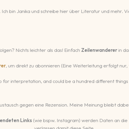
 Ich bin Janika und schreibe hier über Literatur und mehr.
olgen? Nichts leichter als das! Einfach
Zeilenwanderer
in da
rer
, um direkt zu abonnieren (Eine Weiterleitung erfolgt nu
 up for interpretation, and could be a hundred different thin
Austausch gegen eine Rezension. Meine Meinung bleibt dabei
endeten Links
(wie bspw. Instagram) werden Daten an die
verlassen damit diese Seite.