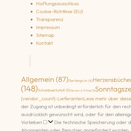
Haftungsausschluss
Cookie-Richtlinie (EU)
Transparenz
Impressum
Sitemap
Kontakt
Allgemein
(87)
Herzensbüche
Gartengrün
(4)
(148)
Sonntagsze
Schreibwerkstatt
(5)
Serien & Filme
(3)
{vendor_count}-Lieferanten
Lese mehr über dies
der Zugang ist unbedingt erforderlich für den r
ausdrücklich gewünscht wird, oder für den allein
Vorlieben
Vorlieben
Die technische Speicherung oder d
Abonnenten oder Benutzer angefordert wurden.