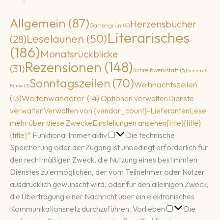
Allgemein
(87)
Herzensbücher
Gartengrün
(4)
Literarisches
Leselaunen
(50)
(28)
(186)
Monatsrückblicke
Rezensionen
(148)
(31)
Schreibwerkstatt
(5)
Serien &
Sonntagszeilen
(70)
Weihnachtszeilen
Filme
(3)
(13)
Weltenwanderer
(14)
Optionen verwalten
Dienste
verwalten
Verwalten von {vendor_count}-Lieferanten
Lese
mehr über diese Zwecke
Einstellungen ansehen
{title}
{title}
Funktional
{title}
*
Funktional
Immer aktiv
Die technische
Speicherung oder der Zugang ist unbedingt erforderlich für
den rechtmäßigen Zweck, die Nutzung eines bestimmten
Dienstes zu ermöglichen, der vom Teilnehmer oder Nutzer
ausdrücklich gewünscht wird, oder für den alleinigen Zweck,
die Übertragung einer Nachricht über ein elektronisches
Vorlieben
Kommunikationsnetz durchzuführen.
Vorlieben
Die