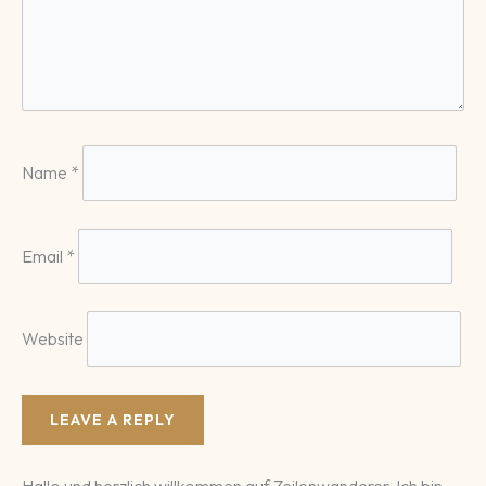
Name
*
Email
*
Website
Hallo und herzlich willkommen auf Zeilenwanderer. Ich bin