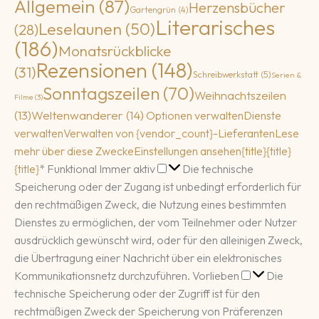
Allgemein
(87)
Herzensbücher
Gartengrün
(4)
Literarisches
Leselaunen
(50)
(28)
(186)
Monatsrückblicke
Rezensionen
(148)
(31)
Schreibwerkstatt
(5)
Serien &
Sonntagszeilen
(70)
Weihnachtszeilen
Filme
(3)
(13)
Weltenwanderer
(14)
Optionen verwalten
Dienste
verwalten
Verwalten von {vendor_count}-Lieferanten
Lese
mehr über diese Zwecke
Einstellungen ansehen
{title}
{title}
Funktional
{title}
*
Funktional
Immer aktiv
Die technische
Speicherung oder der Zugang ist unbedingt erforderlich für
den rechtmäßigen Zweck, die Nutzung eines bestimmten
Dienstes zu ermöglichen, der vom Teilnehmer oder Nutzer
ausdrücklich gewünscht wird, oder für den alleinigen Zweck,
die Übertragung einer Nachricht über ein elektronisches
Vorlieben
Kommunikationsnetz durchzuführen.
Vorlieben
Die
technische Speicherung oder der Zugriff ist für den
rechtmäßigen Zweck der Speicherung von Präferenzen