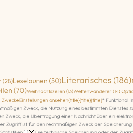
Literarisches
(186)
Leselaunen
(50)
r
(28)
ilen
(70)
Weihnachtszeilen
(13)
Weltenwanderer
(14)
Opti
e Zwecke
Einstellungen ansehen
{title}
{title}
{title}
*
Funktional
I
echtmäßigen Zweck, die Nutzung eines bestimmten Dienstes 
igen Zweck, die Übertragung einer Nachricht über ein elekt
er Zugriff ist für den rechtmäßigen Zweck der Speicherung 
Statistiken
Statistiken
Die technische Speicherung oder der Zugriff,