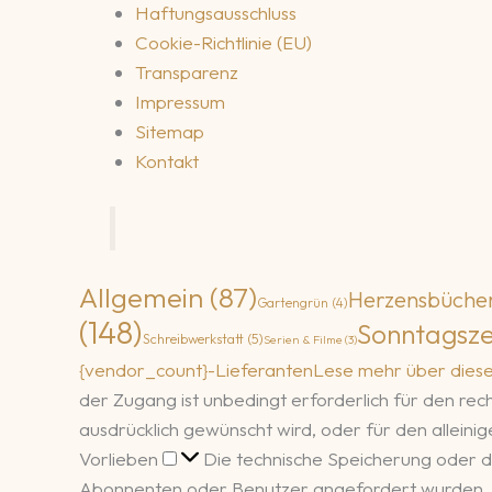
Haftungsausschluss
Cookie-Richtlinie (EU)
Transparenz
Impressum
Sitemap
Kontakt
Allgemein
(87)
Herzensbüche
Gartengrün
(4)
(148)
Sonntagsze
Schreibwerkstatt
(5)
Serien & Filme
(3)
{vendor_count}-Lieferanten
Lese mehr über dies
der Zugang ist unbedingt erforderlich für den r
ausdrücklich gewünscht wird, oder für den allein
Vorlieben
Vorlieben
Die technische Speicherung oder d
Abonnenten oder Benutzer angefordert wurden.