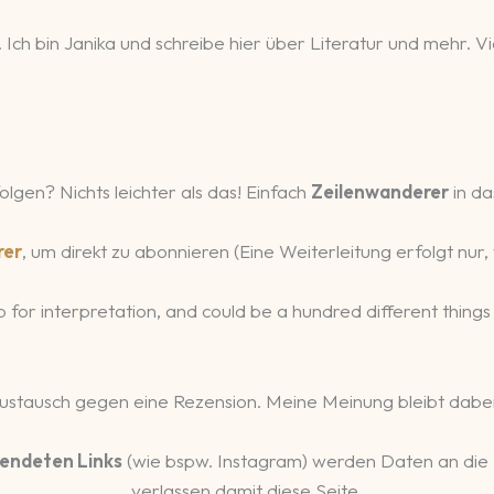
 Ich bin Janika und schreibe hier über Literatur und mehr.
olgen? Nichts leichter als das! Einfach
Zeilenwanderer
in da
rer
, um direkt zu abonnieren (Eine Weiterleitung erfolgt nu
 up for interpretation, and could be a hundred different thin
Austausch gegen eine Rezension. Meine Meinung bleibt dabei
endeten Links
(wie bspw. Instagram) werden Daten an die
verlassen damit diese Seite.