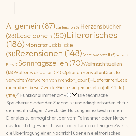
Allgemein
(87)
Herzensbücher
Gartengrün
(4)
Literarisches
Leselaunen
(50)
(28)
(186)
Monatsrückblicke
Rezensionen
(148)
(31)
Schreibwerkstatt
(5)
Serien &
Sonntagszeilen
(70)
Weihnachtszeilen
Filme
(3)
(13)
Weltenwanderer
(14)
Optionen verwalten
Dienste
verwalten
Verwalten von {vendor_count}-Lieferanten
Lese
mehr über diese Zwecke
Einstellungen ansehen
{title}
{title}
Funktional
{title}
*
Funktional
Immer aktiv
Die technische
Speicherung oder der Zugang ist unbedingt erforderlich für
den rechtmäßigen Zweck, die Nutzung eines bestimmten
Dienstes zu ermöglichen, der vom Teilnehmer oder Nutzer
ausdrücklich gewünscht wird, oder für den alleinigen Zweck,
die Übertragung einer Nachricht über ein elektronisches