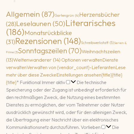
Allgemein
(87)
Herzensbücher
Gartengrün
(4)
Literarisches
Leselaunen
(50)
(28)
(186)
Monatsrückblicke
Rezensionen
(148)
(31)
Schreibwerkstatt
(5)
Serien &
Sonntagszeilen
(70)
Weihnachtszeilen
Filme
(3)
(13)
Weltenwanderer
(14)
Optionen verwalten
Dienste
verwalten
Verwalten von {vendor_count}-Lieferanten
Lese
mehr über diese Zwecke
Einstellungen ansehen
{title}
{title}
Funktional
{title}
*
Funktional
Immer aktiv
Die technische
Speicherung oder der Zugang ist unbedingt erforderlich für
den rechtmäßigen Zweck, die Nutzung eines bestimmten
Dienstes zu ermöglichen, der vom Teilnehmer oder Nutzer
ausdrücklich gewünscht wird, oder für den alleinigen Zweck,
die Übertragung einer Nachricht über ein elektronisches
Vorlieben
Kommunikationsnetz durchzuführen.
Vorlieben
Die