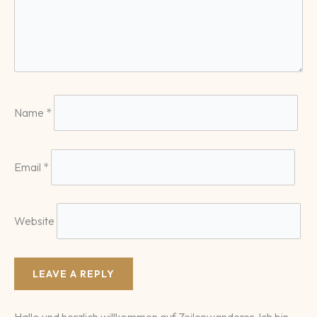
Name
*
Email
*
Website
Hallo und herzlich willkommen auf Zeilenwanderer. Ich bin