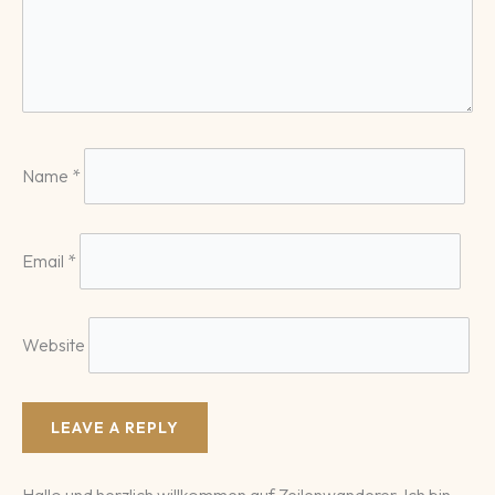
Name
*
Email
*
Website
Hallo und herzlich willkommen auf Zeilenwanderer. Ich bin