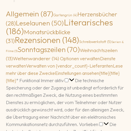
Allgemein
(87)
Herzensbücher
Gartengrün
(4)
Literarisches
Leselaunen
(50)
(28)
(186)
Monatsrückblicke
Rezensionen
(148)
(31)
Schreibwerkstatt
(5)
Serien &
Sonntagszeilen
(70)
Weihnachtszeilen
Filme
(3)
(13)
Weltenwanderer
(14)
Optionen verwalten
Dienste
verwalten
Verwalten von {vendor_count}-Lieferanten
Lese
mehr über diese Zwecke
Einstellungen ansehen
{title}
{title}
Funktional
{title}
*
Funktional
Immer aktiv
Die technische
Speicherung oder der Zugang ist unbedingt erforderlich für
den rechtmäßigen Zweck, die Nutzung eines bestimmten
Dienstes zu ermöglichen, der vom Teilnehmer oder Nutzer
ausdrücklich gewünscht wird, oder für den alleinigen Zweck,
die Übertragung einer Nachricht über ein elektronisches
Vorlieben
Kommunikationsnetz durchzuführen.
Vorlieben
Die