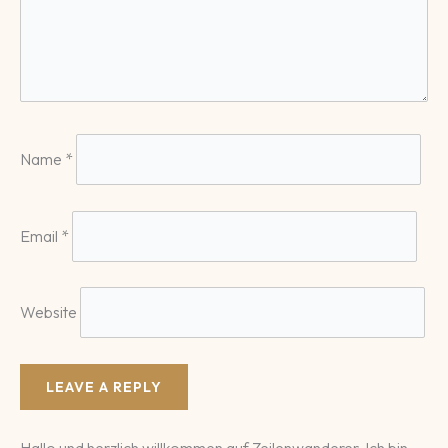
Name
*
Email
*
Website
Hallo und herzlich willkommen auf Zeilenwanderer. Ich bin