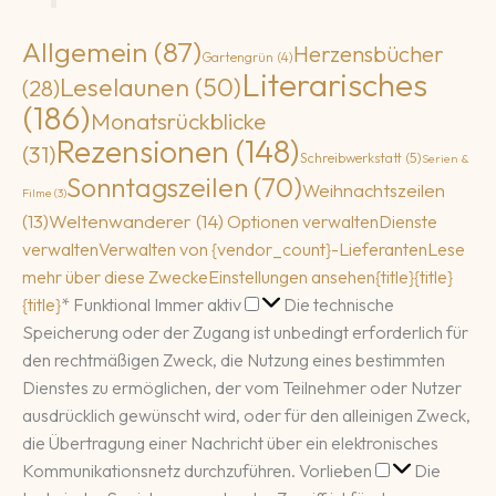
Allgemein
(87)
Herzensbücher
Gartengrün
(4)
Literarisches
Leselaunen
(50)
(28)
(186)
Monatsrückblicke
Rezensionen
(148)
(31)
Schreibwerkstatt
(5)
Serien &
Sonntagszeilen
(70)
Weihnachtszeilen
Filme
(3)
(13)
Weltenwanderer
(14)
Optionen verwalten
Dienste
verwalten
Verwalten von {vendor_count}-Lieferanten
Lese
mehr über diese Zwecke
Einstellungen ansehen
{title}
{title}
Funktional
{title}
*
Funktional
Immer aktiv
Die technische
Speicherung oder der Zugang ist unbedingt erforderlich für
den rechtmäßigen Zweck, die Nutzung eines bestimmten
Dienstes zu ermöglichen, der vom Teilnehmer oder Nutzer
ausdrücklich gewünscht wird, oder für den alleinigen Zweck,
die Übertragung einer Nachricht über ein elektronisches
Vorlieben
Kommunikationsnetz durchzuführen.
Vorlieben
Die