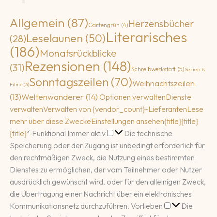
Allgemein
(87)
Herzensbücher
Gartengrün
(4)
Literarisches
Leselaunen
(50)
(28)
(186)
Monatsrückblicke
Rezensionen
(148)
(31)
Schreibwerkstatt
(5)
Serien &
Sonntagszeilen
(70)
Weihnachtszeilen
Filme
(3)
(13)
Weltenwanderer
(14)
Optionen verwalten
Dienste
verwalten
Verwalten von {vendor_count}-Lieferanten
Lese
mehr über diese Zwecke
Einstellungen ansehen
{title}
{title}
Funktional
{title}
*
Funktional
Immer aktiv
Die technische
Speicherung oder der Zugang ist unbedingt erforderlich für
den rechtmäßigen Zweck, die Nutzung eines bestimmten
Dienstes zu ermöglichen, der vom Teilnehmer oder Nutzer
ausdrücklich gewünscht wird, oder für den alleinigen Zweck,
die Übertragung einer Nachricht über ein elektronisches
Vorlieben
Kommunikationsnetz durchzuführen.
Vorlieben
Die