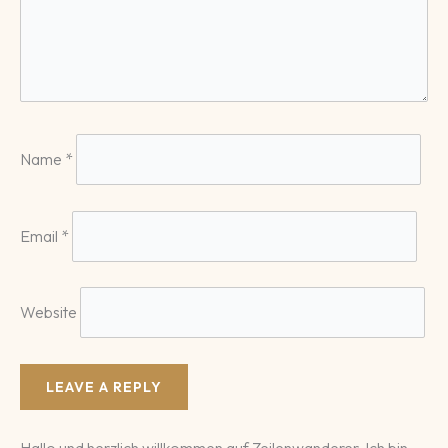
Name
*
Email
*
Website
Hallo und herzlich willkommen auf Zeilenwanderer. Ich bin