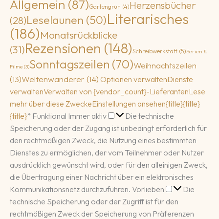
Allgemein
(87)
Herzensbücher
Gartengrün
(4)
Literarisches
Leselaunen
(50)
(28)
(186)
Monatsrückblicke
Rezensionen
(148)
(31)
Schreibwerkstatt
(5)
Serien &
Sonntagszeilen
(70)
Weihnachtszeilen
Filme
(3)
(13)
Weltenwanderer
(14)
Optionen verwalten
Dienste
verwalten
Verwalten von {vendor_count}-Lieferanten
Lese
mehr über diese Zwecke
Einstellungen ansehen
{title}
{title}
Funktional
{title}
*
Funktional
Immer aktiv
Die technische
Speicherung oder der Zugang ist unbedingt erforderlich für
den rechtmäßigen Zweck, die Nutzung eines bestimmten
Dienstes zu ermöglichen, der vom Teilnehmer oder Nutzer
ausdrücklich gewünscht wird, oder für den alleinigen Zweck,
die Übertragung einer Nachricht über ein elektronisches
Vorlieben
Kommunikationsnetz durchzuführen.
Vorlieben
Die
technische Speicherung oder der Zugriff ist für den
rechtmäßigen Zweck der Speicherung von Präferenzen