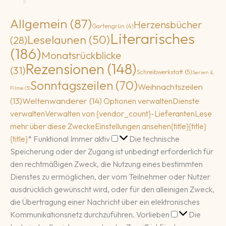
Allgemein
(87)
Herzensbücher
Gartengrün
(4)
Literarisches
Leselaunen
(50)
(28)
(186)
Monatsrückblicke
Rezensionen
(148)
(31)
Schreibwerkstatt
(5)
Serien &
Sonntagszeilen
(70)
Weihnachtszeilen
Filme
(3)
(13)
Weltenwanderer
(14)
Optionen verwalten
Dienste
verwalten
Verwalten von {vendor_count}-Lieferanten
Lese
mehr über diese Zwecke
Einstellungen ansehen
{title}
{title}
Funktional
{title}
*
Funktional
Immer aktiv
Die technische
Speicherung oder der Zugang ist unbedingt erforderlich für
den rechtmäßigen Zweck, die Nutzung eines bestimmten
Dienstes zu ermöglichen, der vom Teilnehmer oder Nutzer
ausdrücklich gewünscht wird, oder für den alleinigen Zweck,
die Übertragung einer Nachricht über ein elektronisches
Vorlieben
Kommunikationsnetz durchzuführen.
Vorlieben
Die