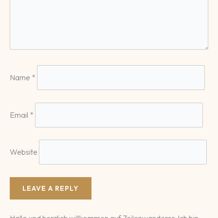
Name
*
Email
*
Website
Hallo und herzlich willkommen auf Zeilenwanderer. Ich bin