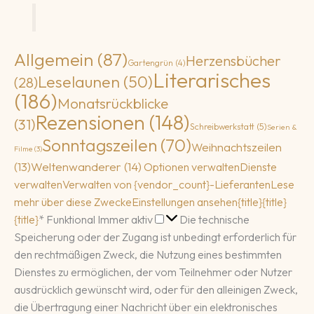
Allgemein
(87)
Herzensbücher
Gartengrün
(4)
Literarisches
Leselaunen
(50)
(28)
(186)
Monatsrückblicke
Rezensionen
(148)
(31)
Schreibwerkstatt
(5)
Serien &
Sonntagszeilen
(70)
Weihnachtszeilen
Filme
(3)
(13)
Weltenwanderer
(14)
Optionen verwalten
Dienste
verwalten
Verwalten von {vendor_count}-Lieferanten
Lese
mehr über diese Zwecke
Einstellungen ansehen
{title}
{title}
Funktional
{title}
*
Funktional
Immer aktiv
Die technische
Speicherung oder der Zugang ist unbedingt erforderlich für
den rechtmäßigen Zweck, die Nutzung eines bestimmten
Dienstes zu ermöglichen, der vom Teilnehmer oder Nutzer
ausdrücklich gewünscht wird, oder für den alleinigen Zweck,
die Übertragung einer Nachricht über ein elektronisches