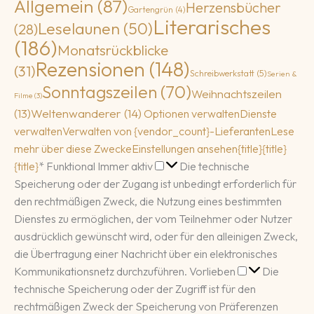
Allgemein
(87)
Herzensbücher
Gartengrün
(4)
Literarisches
Leselaunen
(50)
(28)
(186)
Monatsrückblicke
Rezensionen
(148)
(31)
Schreibwerkstatt
(5)
Serien &
Sonntagszeilen
(70)
Weihnachtszeilen
Filme
(3)
(13)
Weltenwanderer
(14)
Optionen verwalten
Dienste
verwalten
Verwalten von {vendor_count}-Lieferanten
Lese
mehr über diese Zwecke
Einstellungen ansehen
{title}
{title}
Funktional
{title}
*
Funktional
Immer aktiv
Die technische
Speicherung oder der Zugang ist unbedingt erforderlich für
den rechtmäßigen Zweck, die Nutzung eines bestimmten
Dienstes zu ermöglichen, der vom Teilnehmer oder Nutzer
ausdrücklich gewünscht wird, oder für den alleinigen Zweck,
die Übertragung einer Nachricht über ein elektronisches
Vorlieben
Kommunikationsnetz durchzuführen.
Vorlieben
Die
technische Speicherung oder der Zugriff ist für den
rechtmäßigen Zweck der Speicherung von Präferenzen