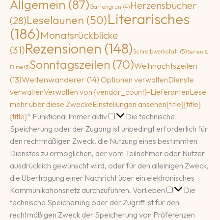
Allgemein
(87)
Herzensbücher
Gartengrün
(4)
Literarisches
Leselaunen
(50)
(28)
(186)
Monatsrückblicke
Rezensionen
(148)
(31)
Schreibwerkstatt
(5)
Serien &
Sonntagszeilen
(70)
Weihnachtszeilen
Filme
(3)
(13)
Weltenwanderer
(14)
Optionen verwalten
Dienste
verwalten
Verwalten von {vendor_count}-Lieferanten
Lese
mehr über diese Zwecke
Einstellungen ansehen
{title}
{title}
Funktional
{title}
*
Funktional
Immer aktiv
Die technische
Speicherung oder der Zugang ist unbedingt erforderlich für
den rechtmäßigen Zweck, die Nutzung eines bestimmten
Dienstes zu ermöglichen, der vom Teilnehmer oder Nutzer
ausdrücklich gewünscht wird, oder für den alleinigen Zweck,
die Übertragung einer Nachricht über ein elektronisches
Vorlieben
Kommunikationsnetz durchzuführen.
Vorlieben
Die
technische Speicherung oder der Zugriff ist für den
rechtmäßigen Zweck der Speicherung von Präferenzen