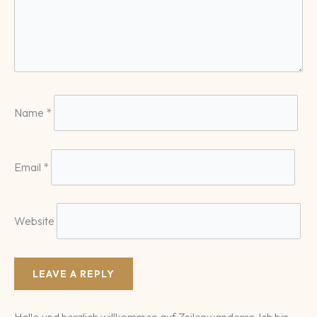
Name
*
Email
*
Website
Hallo und herzlich willkommen auf Zeilenwanderer. Ich bin