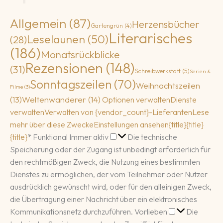
Allgemein
(87)
Herzensbücher
Gartengrün
(4)
Literarisches
Leselaunen
(50)
(28)
(186)
Monatsrückblicke
Rezensionen
(148)
(31)
Schreibwerkstatt
(5)
Serien &
Sonntagszeilen
(70)
Weihnachtszeilen
Filme
(3)
(13)
Weltenwanderer
(14)
Optionen verwalten
Dienste
verwalten
Verwalten von {vendor_count}-Lieferanten
Lese
mehr über diese Zwecke
Einstellungen ansehen
{title}
{title}
Funktional
{title}
*
Funktional
Immer aktiv
Die technische
Speicherung oder der Zugang ist unbedingt erforderlich für
den rechtmäßigen Zweck, die Nutzung eines bestimmten
Dienstes zu ermöglichen, der vom Teilnehmer oder Nutzer
ausdrücklich gewünscht wird, oder für den alleinigen Zweck,
die Übertragung einer Nachricht über ein elektronisches
Vorlieben
Kommunikationsnetz durchzuführen.
Vorlieben
Die