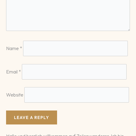
Name
*
Email
*
Website
Hallo und herzlich willkommen auf Zeilenwanderer. Ich bin