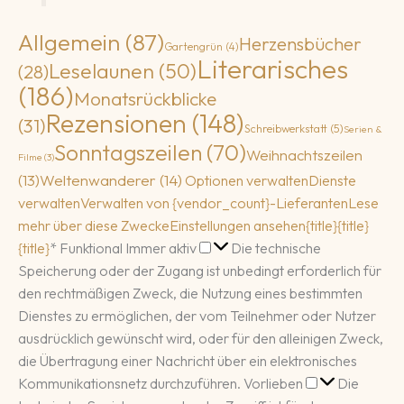
Allgemein
(87)
Herzensbücher
Gartengrün
(4)
Literarisches
Leselaunen
(50)
(28)
(186)
Monatsrückblicke
Rezensionen
(148)
(31)
Schreibwerkstatt
(5)
Serien &
Sonntagszeilen
(70)
Weihnachtszeilen
Filme
(3)
(13)
Weltenwanderer
(14)
Optionen verwalten
Dienste
verwalten
Verwalten von {vendor_count}-Lieferanten
Lese
mehr über diese Zwecke
Einstellungen ansehen
{title}
{title}
Funktional
{title}
*
Funktional
Immer aktiv
Die technische
Speicherung oder der Zugang ist unbedingt erforderlich für
den rechtmäßigen Zweck, die Nutzung eines bestimmten
Dienstes zu ermöglichen, der vom Teilnehmer oder Nutzer
ausdrücklich gewünscht wird, oder für den alleinigen Zweck,
die Übertragung einer Nachricht über ein elektronisches
Vorlieben
Kommunikationsnetz durchzuführen.
Vorlieben
Die