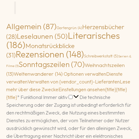
Allgemein
(87)
Herzensbücher
Gartengrün
(4)
Literarisches
Leselaunen
(50)
(28)
(186)
Monatsrückblicke
Rezensionen
(148)
(31)
Schreibwerkstatt
(5)
Serien &
Sonntagszeilen
(70)
Weihnachtszeilen
Filme
(3)
(13)
Weltenwanderer
(14)
Optionen verwalten
Dienste
verwalten
Verwalten von {vendor_count}-Lieferanten
Lese
mehr über diese Zwecke
Einstellungen ansehen
{title}
{title}
Funktional
{title}
*
Funktional
Immer aktiv
Die technische
Speicherung oder der Zugang ist unbedingt erforderlich für
den rechtmäßigen Zweck, die Nutzung eines bestimmten
Dienstes zu ermöglichen, der vom Teilnehmer oder Nutzer
ausdrücklich gewünscht wird, oder für den alleinigen Zweck,
die Übertragung einer Nachricht über ein elektronisches