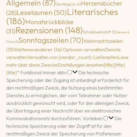
Allgemein
(87)
Herzensbücher
Gartengrün
(4)
Literarisches
Leselaunen
(50)
(28)
(186)
Monatsrückblicke
Rezensionen
(148)
(31)
Schreibwerkstatt
(5)
Serien &
Sonntagszeilen
(70)
Weihnachtszeilen
Filme
(3)
(13)
Weltenwanderer
(14)
Optionen verwalten
Dienste
verwalten
Verwalten von {vendor_count}-Lieferanten
Lese
mehr über diese Zwecke
Einstellungen ansehen
{title}
{title}
Funktional
{title}
*
Funktional
Immer aktiv
Die technische
Speicherung oder der Zugang ist unbedingt erforderlich für
den rechtmäßigen Zweck, die Nutzung eines bestimmten
Dienstes zu ermöglichen, der vom Teilnehmer oder Nutzer
ausdrücklich gewünscht wird, oder für den alleinigen Zweck,
die Übertragung einer Nachricht über ein elektronisches
Vorlieben
Kommunikationsnetz durchzuführen.
Vorlieben
Die
technische Speicherung oder der Zugriff ist für den
rechtmäßigen Zweck der Speicherung von Präferenzen