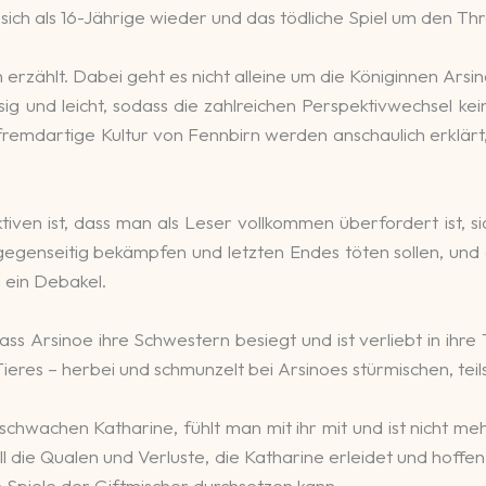
 sich als 16-Jährige wieder und das tödliche Spiel um den T
 erzählt. Dabei geht es nicht alleine um die Königinnen Arsi
üssig und leicht, sodass die zahlreichen Perspektivwechsel 
 fremdartige Kultur von Fennbirn werden anschaulich erklä
tiven ist, dass man als Leser vollkommen überfordert ist, s
egenseitig bekämpfen und letzten Endes töten sollen, und d
 ein Debakel.
ss Arsinoe ihre Schwestern besiegt und ist verliebt in ihre 
Tieres – herbei und schmunzelt bei Arsinoes stürmischen, te
 schwachen Katharine, fühlt man mit ihr mit und ist nicht 
l die Qualen und Verluste, die Katharine erleidet und hoffen i
en Spiele der Giftmischer durchsetzen kann.