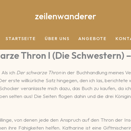
zeilenwanderer
STARTSEITE
ÜBER UNS
ANGEBOTE
KONT
arze Thron I (Die Schwestern) 
 Als ich
Der schwarze Thron
in der Buchhandlung meines Ve
Der erste willkürliche Satz hingegen, den ich las, berichtet
e Schocker veranlasste mich dazu, das Buch zu kaufen, da i
ben selten aus! Die Seiten flogen dahin und die drei Königi
 Drillinge, von denen jede den Anspruch auf den Thron der I
en ihre Fähigkeiten helfen. Katharine ist eine Giftmische