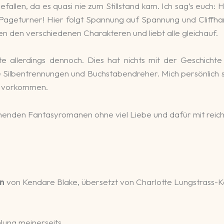
fallen, da es quasi nie zum Stillstand kam. Ich sag’s euch:
 Pageturner! Hier folgt Spannung auf Spannung und Cliffhan
chen den verschiedenen Charakteren und liebt alle gleichauf.
e allerdings dennoch. Dies hat nichts mit der Geschichte
Silbentrennungen und Buchstabendreher. Mich persönlich stör
ft vorkommen.
nden Fantasyromanen ohne viel Liebe und dafür mit reichlic
rn
von Kendare Blake, übersetzt von Charlotte Lungstrass-K
ung meinerseits.