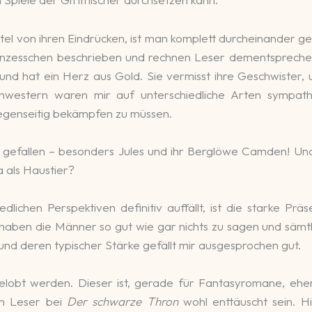
tel von ihren Eindrücken, ist man komplett durcheinander 
rinzesschen beschrieben und rechnen Leser dementsprech
 und hat ein Herz aus Gold. Sie vermisst ihre Geschwister, 
western waren mir auf unterschiedliche Arten sympathi
gegenseitig bekämpfen zu müssen.
gefallen – besonders Jules und ihr Berglöwe Camden! Und m
 als Haustier?
dlichen Perspektiven definitiv auffällt, ist die starke Pr
aben die Männer so gut wie gar nichts zu sagen und sämtli
nd deren typischer Stärke gefällt mir ausgesprochen gut.
gelobt werden. Dieser ist, gerade für Fantasyromane, eher
en Leser bei
Der schwarze Thron
wohl enttäuscht sein. Hi