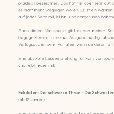
praktisch bezeichnen. Das hat mir aber sehr gut ge
es nicht mehr weglegen wollen. Es ist ein wahrer
auf jeder Seite mit, ist hin- und hergerissen zwis
Einen dicken Minuspunkt gibt es von meiner Seit
begegneten mir in meiner Ausgabe häufig falsche 
Verlagsbücher sehr. Vor allem wenn sie derart o
Eine absolute Leseempfehlung für Fans von spanne
und reißt jeden mit!
Eckdaten:
Der schwarze Thron – Die Schweste
(ab 12 Jahren)
Eine überzeugende Lektüre und eine Leseempfehl