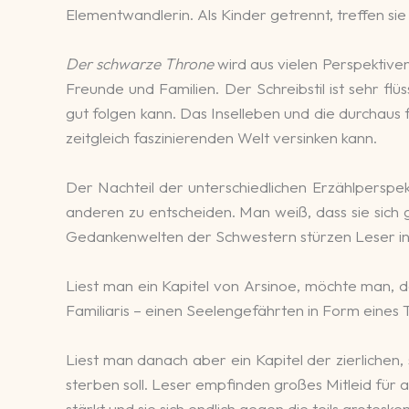
Elementwandlerin. Als Kinder getrennt, treffen sie
Der schwarze Throne
wird aus vielen Perspektiven
Freunde und Familien. Der Schreibstil ist sehr fl
gut folgen kann. Das Inselleben und die durchaus
zeitgleich faszinierenden Welt versinken kann.
Der Nachteil der unterschiedlichen Erzählperspek
anderen zu entscheiden. Man weiß, dass sie sich g
Gedankenwelten der Schwestern stürzen Leser in
Liest man ein Kapitel von Arsinoe, möchte man, da
Familiaris – einen Seelengefährten in Form eines 
Liest man danach aber ein Kapitel der zierlichen,
sterben soll. Leser empfinden großes Mitleid für al
stärkt und sie sich endlich gegen die teils grotesk