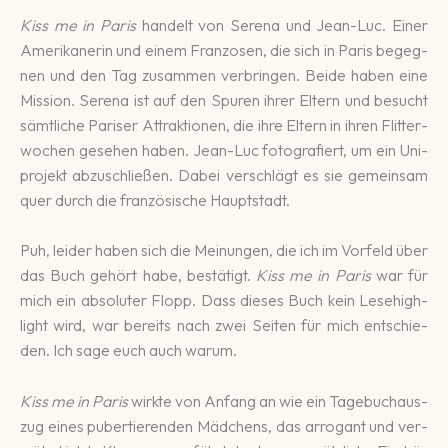
Kiss me in Paris
handelt von Serena und Jean-Luc. Einer
Ame­rika­ne­rin und einem Fran­zosen, die sich in Paris be­geg­
nen und den Tag zu­sammen ver­brin­gen. Beide haben eine
Mission. Serena ist auf den Spu­ren ihrer Eltern und be­sucht
sämt­li­che Pari­ser Attrak­tio­nen, die ihre Eltern in ihren Flitter­
wochen ge­sehen ha­ben. Jean-Luc foto­gra­fiert, um ein Uni­
pro­jekt ab­zu­schlie­ßen. Dabei ver­schlägt es sie ge­mein­sam
quer durch die fran­zösi­sche Haupt­stadt.
Puh, leider haben sich die Meinungen, die ich im Vor­feld über
das Buch ge­hört habe, be­stä­tigt.
Kiss me in Paris
war für
mich ein ab­solu­ter Flopp. Dass dieses Buch kein Lese­high­
light wird, war be­reits nach zwei Seiten für mich ent­schie­
den. Ich sage euch auch warum.
Kiss me in Paris
wirkte von Anfang an wie ein Tage­buch­aus­
zug eines pu­bertie­ren­den Mädchens, das arro­gant und ver­