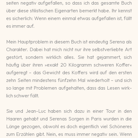
sei­ten nega­tiv auf­ge­fallen, so dass ich das ge­samte Buch
über diese stilis­ti­schen Eigen­arten be­merkt habe. Ihr kennst
es sicher­lich: Wenn einem ein­mal etwas auf­ge­fallen ist, fällt
es immer auf.
Mein Hauptproblem in diesem Buch ist ein­deu­tig Serena als
Cha­rak­ter. Dabei hat mich nicht nur ihre selbst­ver­lieb­te Art
ge­stört, son­dern wirklich alles. Sie hat ge­jammert, sich
häufig über ihren »exakt 20 Kilogramm schweren Koffer«
auf­ge­regt – das Ge­wicht des Koffers wird auf den ersten
zehn Seiten mindes­tens fünf­zehn Mal wie­der­holt – und sich
so lange mit Proble­men auf­ge­hal­ten, dass das Lesen wirk­
lich schwer fällt.
Sie und Jean-Luc haben sich dazu in einer Tour in den
Haaren ge­habt und Se­renas Sorgen in Paris wur­den in die
Länge ge­zogen, ob­wohl es doch eigent­lich viel Schö­ne­res
zum Er­zäh­len gibt. Nein, es muss immer ne­ga­tiv sein. Wenn