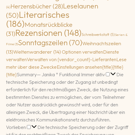
Leselaunen
Herzensbücher
(28)
(4)
Literarisches
(50)
(186)
Monatsrückblicke
Rezensionen
(148)
(31)
Schreibwerkstatt
(5)
Serien &
Sonntagszeilen
(70)
Weihnachtszeilen
Filme
(3)
(13)
Weltenwanderer
(14)
Optionen verwalten
Dienste
verwalten
Verwalten von {vendor_count}-Lieferanten
Lese
mehr über diese Zwecke
Einstellungen ansehen
{title}
{title}
Funktional
{title}
Summary
— Janika
*
Funktional
Immer aktiv
Die
technische Speicherung oder der Zugang ist unbedingt
erforderlich für den rechtmäßigen Zweck, die Nutzung eines
bestimmten Dienstes zu ermöglichen, der vom Teilnehmer
oder Nutzer ausdrücklich gewünscht wird, oder für den
alleinigen Zweck, die Übertragung einer Nachricht über ein
elektronisches Kommunikationsnetz durchzuführen.
Vorlieben
Vorlieben
Die technische Speicherung oder der Zugriff
ist für den rechtmäßigen Zweck der Speicherung von