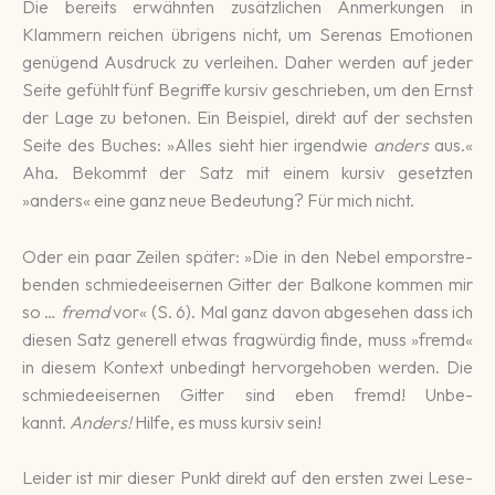
Die bereits er­wähn­ten zu­sätz­li­chen An­merkun­gen in
Klammern rei­chen übri­gens nicht, um Serenas Emo­tio­nen
ge­nü­gend Aus­druck zu ver­lei­hen. Daher werden auf jeder
Seite ge­fühlt fünf Be­griffe kursiv ge­schrie­ben, um den Ernst
der Lage zu be­to­nen. Ein Beispiel, di­rekt auf der sechsten
Sei­te des Buches: »Alles sieht hier irgend­wie
anders
aus.«
Aha. Be­kommt der Satz mit einem kur­siv ge­setz­ten
»anders« eine ganz neue Be­deu­tung? Für mich nicht.
Oder ein paar Zei­len später: »Die in den Nebel em­por­stre­
ben­den schmiede­eiser­nen Gitter der Bal­ko­ne kommen mir
so …
fremd
vor« (S. 6). Mal ganz davon ab­ge­sehen dass ich
diesen Satz ge­nerell etwas frag­wür­dig finde, muss »fremd«
in diesem Kon­text un­be­dingt her­vor­ge­hoben werden. Die
schmiede­eiser­nen Gitter sind eben fremd! Unbe­
kannt.
Anders!
Hilfe, es muss kur­siv sein!
Leider ist mir die­ser Punkt di­rekt auf den ersten zwei Lese­