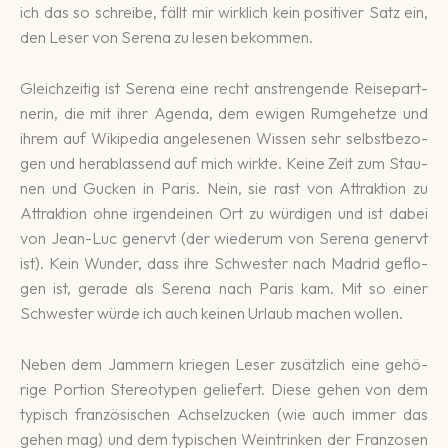
ich das so schrei­be, fällt mir wirk­lich kein posi­tiver Satz ein,
den Leser von Se­rena zu le­sen be­kommen.
Gleichzeitig ist Serena eine recht anstren­gen­de Reise­part­
nerin, die mit ihrer Agen­da, dem ewi­gen Rum­ge­hetze und
ihrem auf Wiki­pe­dia an­gele­se­nen Wissen sehr selbst­be­zo­
gen und he­rab­lassend auf mich wirk­te. Keine Zeit zum Stau­
nen und Gucken in Pa­ris. Nein, sie rast von Attrak­tion zu
Attrak­tion ohne irgend­ei­nen Ort zu wür­di­gen und ist dabei
von Jean-Luc genervt (der wie­derum von Serena ge­nervt
ist). Kein Wun­der, dass ihre Schwes­ter nach Madrid ge­flo­
gen ist, gerade als Serena nach Paris kam. Mit so einer
Schwester würde ich auch kei­nen Ur­laub machen wollen.
Neben dem Jammern kriegen Leser zu­sätz­lich eine ge­hö­
rige Portion Ste­reo­typen ge­lie­fert. Diese gehen von dem
typisch fran­zösi­schen Achsel­zucken (wie auch immer das
gehen mag) und dem typi­schen Wein­trin­ken der Fran­zo­sen