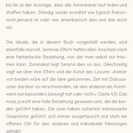
bis hin zu der Aussage, dass alle Ame­ri­kaner laut reden und
Waffen ha­ben. Stän­dig wurde er­wähnt wie typisch fran­zö­
sisch jemand ist oder wie ameri­ka­nisch dies und das doch
sei.
Die Ideale, die in diesem Buch vor­ge­stellt werden, sind
eben­falls reiz­voll. Serenas Eltern hatten allen Anschein nach
eine fan­tas­ti­sche Be­zie­hung, von der man selbst nur träu­
men kann. Zumindest legt Se­rena dies so aus. Gleich­zei­tig
sagt sie über ihre Eltern und die Kunst des Louvre: »Keiner
von beiden wäre auf die Idee ge­kommen, Zeit mit Dis­kussi­
onen da­rü­ber zu ver­schwen­den, ob den ande­ren ein Kunst­
werk nun be­son­ders be­wegt hat oder nicht.« (Seite 43) Das
muss ja echt eine tolle Be­zie­hung ge­we­sen sein, die die bei­
den ge­führt haben. Die zwei haben si­cher­lich inte­ressan­te
Ge­sprä­che ge­führt, sich immer aus­ge­tauscht und stets ein
offe­nes Ohr für den anderen und indi­vidu­elle Mei­nun­gen
gehabt.