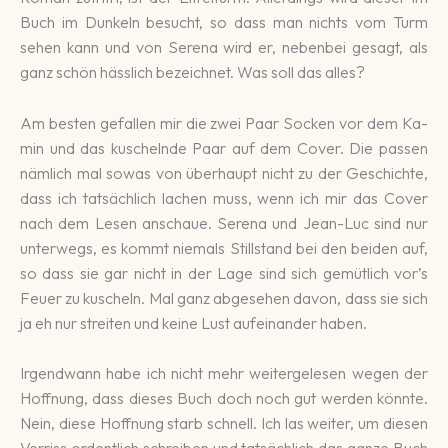
Buch im Dunkeln besucht, so dass man nichts vom Turm
sehen kann und von Serena wird er, neben­bei ge­sagt, als
ganz schön häss­lich be­zeich­net. Was soll das alles?
Am besten ge­fallen mir die zwei Paar Socken vor dem Ka­
min und das kuschelnde Paar auf dem Cover. Die passen
näm­lich mal sowas von über­haupt nicht zu der Ge­schich­te,
dass ich tat­säch­lich lachen muss, wenn ich mir das Cover
nach dem Lesen an­schau­e. Serena und Jean-Luc sind nur
un­ter­wegs, es kommt niemals Still­stand bei den beiden auf,
so dass sie gar nicht in der Lage sind sich ge­müt­lich vor’s
Feuer zu kuscheln. Mal ganz ab­ge­sehen davon, dass sie sich
ja eh nur strei­ten und keine Lust auf­einan­der haben.
Irgendwann habe ich nicht mehr weiter­ge­lesen wegen der
Hoff­nung, dass dieses Buch doch noch gut wer­den könnte.
Nein, diese Hoffnung starb schnell. Ich las weiter, um diesen