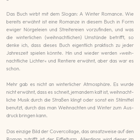
Das Buch wirbt mit dem Slogan: A Winter Romance. Wie
bereits er­wähnt ist eine Roman­ze in die­sem Buch in Form
ewi­ger Nörge­lei­en und Strei­terei­en vor­zufin­den, und was
die win­ter­lichen (weih­nacht­li­chen) Um­stände be­trifft, so
denke ich, dass dieses Buch eigent­lich prak­tisch zu jeder
Jahres­zeit spie­len könn­te. Hin und wieder wer­den »weih­
nacht­liche Lichter« und Ren­tiere er­wähnt, aber das war es
schon.
Mehr gab es nicht an winter­licher Atmo­sphäre. Es wurde
nicht er­wähnt, dass es schneit, jeman­dem kalt ist, weih­nacht­
liche Musik durch die Straßen klingt oder sonst ein Stil­mittel
be­nutzt, durch das man Weih­nach­ten und Win­ter zum Aus­
druck bringen kann.
Das einzige Bild der Cover­collage, das an­satz­weise auf den
Roman zu­trifft, ist der Eiffel­turm. Aller­dings wird die­ser im