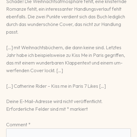
Schade! Die Weihnachtsatmosphäre fehlt, eine knisternde
Romanze fehlt, ein interessanter Handlungsverlauf fehlt
ebenfalls. Die zwei Punkte verdient sich das Buch lediglich
durch das wunderschöne Cover, das nicht zur Handlung
passt.
[…] mit Weih­nachts­bü­chern, die dann keine sind. Letztes
Jahr habe ich bei­spiels­wei­se zu Kiss Me in Paris ge­griffen,
das mit einem wun­der­ba­ren Klappen­text und ei­nem um­
werfen­den Cover lockt. […]
[…] Catherine Rider – Kiss me in Paris 7 Likes […]
Deine E-Mail-Adresse wird nicht veröffentlicht.
Erforderliche Felder sind mit
*
markiert
Comment
*