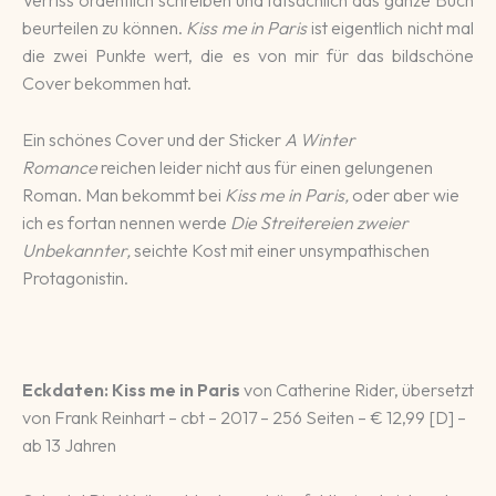
Verriss ordent­lich schrei­ben und tat­säch­lich das ganze Buch
be­urtei­len zu können.
Kiss me in Paris
ist eigent­lich nicht mal
die zwei Punkte wert, die es von mir für das bild­schöne
Cover be­kommen hat.
Ein schönes Cover und der Sticker
A Winter
Romance
reichen leider nicht aus für einen gelungenen
Roman. Man bekommt bei
Kiss me in Paris,
oder aber wie
ich es fortan nennen werde
Die Streitereien zweier
Unbekannter,
seichte Kost mit einer unsympathischen
Protagonistin.
Eckdaten:
Kiss me in Paris
von Catherine Rider, übersetzt
von Frank Reinhart – cbt – 2017 – 256 Seiten – € 12,99 [D] –
ab 13 Jahren