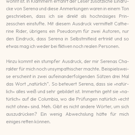
wöhnt ist. In Klammern er­fährt der Leser zu­sätz­liche Ein­drü­
cke von Se­rena und diese An­mer­kun­gen wa­ren in einem Ton
ge­schrie­ben, dass ich sie di­rekt als hoch­näsi­ges Prin­
zesschen ein­stuf­te. Mit die­sem Aus­druck ver­mittelt Cathe­
rine Rider, übri­gens ein Pseudo­nym für zwei Au­to­ren, nur
den Ein­druck, dass Serena in Selbst­mit­leid ertrinkt und so
etwas mag ich weder bei fik­ti­ven noch re­alen Per­so­nen.
Hinzu kommt ein stumpfer Aus­druck, der mir Se­renas Cha­
rak­ter für mich noch un­sym­pathi­scher machte. Bei­spiels­wei­
se er­scheint in zwei auf­einan­der­fol­gen­den Sätzen drei Mal
das Wort „na­tür­lich“. So be­teu­ert Se­rena, dass sie »na­tür­
lich« alles weiß und sehr ge­bil­det ist. Immer­hin geht sie »na­
tür­lich« auf die Colum­bia, wo die Prü­fun­gen na­tür­lich »echt
nicht ohne« sind. Meh. Gibt es nicht ande­re Wör­ter, um sich
aus­zu­drü­cken? Ein wenig Ab­wechs­lung hätte für mich
einiges retten können.