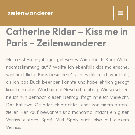
Zum
Inhalt
zeilenwanderer
springen
Catherine Rider – Kiss me in
Paris – Zeilenwanderer
Mein erstes dies­jähri­ges ge­lese­nes Win­ter­buch. Kam Weih­
nachts­stimmung auf? Wollte ich eben­falls das male­ri­sche,
weih­nacht­liche Paris be­suchen? Nicht wirk­lich. Ich war froh,
als ich das Buch be­enden konnte und habe ehr­lich ge­sagt
kaum ein gutes Wort für die Ge­schich­te übrig. Wieso schrei­
be ich nun dennoch die­sen Bei­trag, fragt ihr euch vielleicht.
Das hat zwei Gründe: Ich möchte Leser vor einem po­ten­
ziellen Fehl­kauf be­wah­ren und manch­mal macht ein guter
Verriss einfach Spaß. Viel Spaß euch also mit die­sem
Verriss.