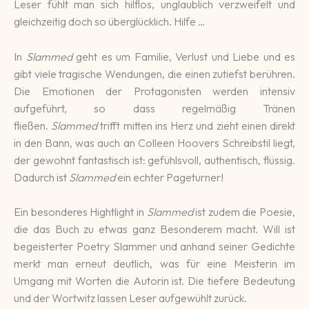
Leser fühlt man sich hilflos, unglaublich verzweifelt und
gleichzeitig doch so überglücklich. Hilfe …
In
Slammed
geht es um Familie, Verlust und Liebe und es
gibt viele tragische Wendungen, die einen zutiefst berühren.
Die Emotionen der Protagonisten werden intensiv
aufgeführt, so dass regelmäßig Tränen
fließen.
Slammed
trifft mitten ins Herz und zieht einen direkt
in den Bann, was auch an Colleen Hoovers Schreibstil liegt,
der gewohnt fantastisch ist: gefühlsvoll, authentisch, flüssig.
Dadurch ist
Slammed
ein echter Pageturner!
Ein besonderes Hightlight in
Slammed
ist zudem die Poesie,
die das Buch zu etwas ganz Besonderem macht. Will ist
begeisterter Poetry Slammer und anhand seiner Gedichte
merkt man erneut deutlich, was für eine Meisterin im
Umgang mit Worten die Autorin ist. Die tiefere Bedeutung
und der Wortwitz lassen Leser aufgewühlt zurück.