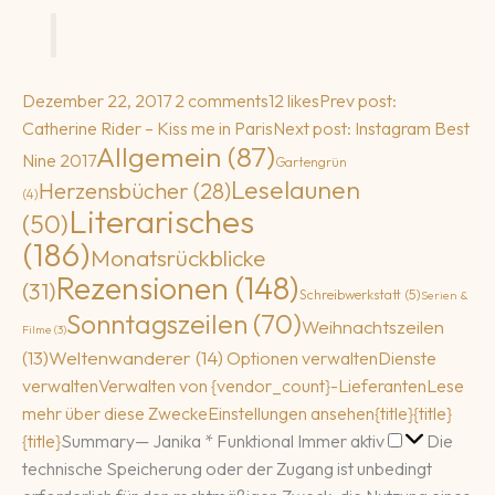
Dezember 22, 2017
2 comments
12 likes
Prev post:
Catherine Rider – Kiss me in Paris
Next post: Instagram Best
Allgemein
(87)
Nine 2017
Gartengrün
Leselaunen
Herzensbücher
(28)
(4)
Literarisches
(50)
(186)
Monatsrückblicke
Rezensionen
(148)
(31)
Schreibwerkstatt
(5)
Serien &
Sonntagszeilen
(70)
Weihnachtszeilen
Filme
(3)
(13)
Weltenwanderer
(14)
Optionen verwalten
Dienste
verwalten
Verwalten von {vendor_count}-Lieferanten
Lese
mehr über diese Zwecke
Einstellungen ansehen
{title}
{title}
Funktional
{title}
Summary
— Janika
*
Funktional
Immer aktiv
Die
technische Speicherung oder der Zugang ist unbedingt