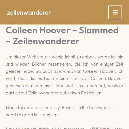
Zum
Inhalt
zeilenwanderer
springen
Colleen Hoover – Slammed
– Zeilenwanderer
Um dieser Website ein wenig Inhalt zu geben, werde ich hin
und wieder Bücher rezensieren, die ich vor einiger Zeit
gelesen habe. So auch
Slammed
von Colleen Hoover. Ich
weiß, dass dieses Buch mein erstes von Colleen Hoover
gewesen ist und meine Liebe zu ihr ins Leben rief, deshalb
darf es auf Zeilenwanderer auf keinen Fall fehlen!
Don’t take life too seriously. Punch it in the face when it
needs a good hit. Laugh at it.