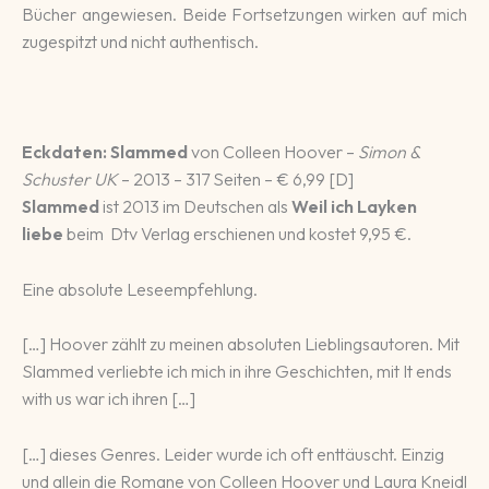
Bücher angewiesen. Beide Fortsetzungen wirken auf mich
zugespitzt und nicht authentisch.
Eckdaten:
Slammed
von Colleen Hoover –
Simon &
Schuster UK
– 2013 – 317 Seiten – € 6,99 [D]
Slammed
ist 2013 im Deutschen als
Weil ich Layken
liebe
beim
Dtv Verlag erschienen und kostet 9,95 €.
Eine absolute Leseempfehlung.
[…] Hoover zählt zu meinen abso­lu­ten Lieb­lings­auto­ren. Mit
Slammed ver­lieb­te ich mich in ihre Ge­schich­ten, mit It ends
with us war ich ihren […]
[…] die­ses Gen­res. Lei­der wur­de ich oft ent­täuscht. Ein­zig
und allein die Ro­ma­ne von Colleen Hoover und Laura Kneidl