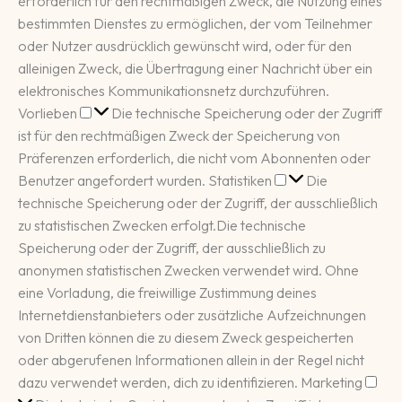
erforderlich für den rechtmäßigen Zweck, die Nutzung eines
bestimmten Dienstes zu ermöglichen, der vom Teilnehmer
oder Nutzer ausdrücklich gewünscht wird, oder für den
alleinigen Zweck, die Übertragung einer Nachricht über ein
elektronisches Kommunikationsnetz durchzuführen.
Vorlieben
Vorlieben
Die technische Speicherung oder der Zugriff
ist für den rechtmäßigen Zweck der Speicherung von
Präferenzen erforderlich, die nicht vom Abonnenten oder
Statistiken
Benutzer angefordert wurden.
Statistiken
Die
technische Speicherung oder der Zugriff, der ausschließlich
zu statistischen Zwecken erfolgt.
Die technische
Speicherung oder der Zugriff, der ausschließlich zu
anonymen statistischen Zwecken verwendet wird. Ohne
eine Vorladung, die freiwillige Zustimmung deines
Internetdienstanbieters oder zusätzliche Aufzeichnungen
von Dritten können die zu diesem Zweck gespeicherten
oder abgerufenen Informationen allein in der Regel nicht
Mar
dazu verwendet werden, dich zu identifizieren.
Marketing