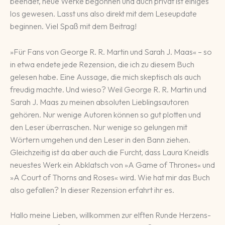
beendet, neue Werke begonnen und auch privat ist einiges
los gewesen. Lasst uns also direkt mit dem Leseupdate
beginnen. Viel Spaß mit dem Beitrag!
»Für Fans von George R. R. Martin und Sarah J. Maas« – so
in etwa endete jede Rezension, die ich zu diesem Buch
gelesen habe. Eine Aussage, die mich skeptisch als auch
freudig machte. Und wieso? Weil George R. R. Martin und
Sarah J. Maas zu meinen absoluten Lieblingsautoren
gehören. Nur wenige Autoren können so gut plotten und
den Leser überraschen. Nur wenige so gelungen mit
Wörtern umgehen und den Leser in den Bann ziehen.
Gleichzeitig ist da aber auch die Furcht, dass Laura Kneidls
neuestes Werk ein Abklatsch von »A Game of Thrones« und
»A Court of Thorns and Roses« wird. Wie hat mir das Buch
also gefallen? In dieser Rezension erfahrt ihr es.
Hallo meine Lieben, will­­kommen zur elften Runde Her­zens­