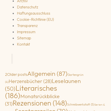
Archiv
Datenschutz
Haftungsausschluss
Cookie-Richtlinie (EU)
Transparenz
Impressum
Sitemap
Kontakt
Allgemein
(87)
2
Older posts
Gartengrün
Leselaunen
Herzensbücher
(28)
(4)
Literarisches
(50)
(186)
Monatsrückblicke
Rezensionen
(148)
(31)
Schreibwerkstatt
(5)
Serien &
Sonntagszeilen
(70)