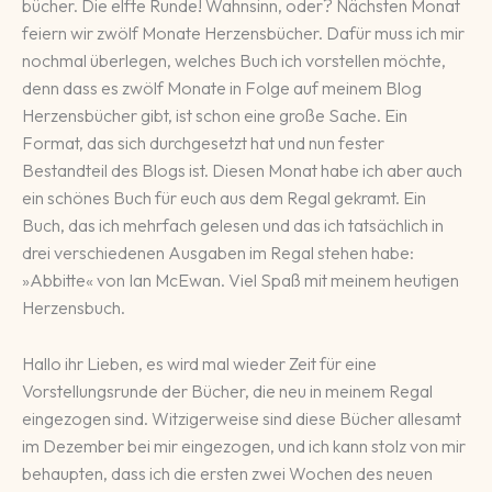
bücher. Die elfte Runde! Wahn­sinn, oder? Nächsten Mo­nat
feiern wir zwölf Monate Her­zens­bücher. Dafür muss ich mir
noch­mal über­le­gen, welches Buch ich vor­stellen möchte,
denn dass es zwölf Monate in Folge auf meinem Blog
Herzensbücher gibt, ist schon eine große Sache. Ein
Format, das sich durchgesetzt hat und nun fester
Bestandteil des Blogs ist. Diesen Monat habe ich aber auch
ein schö­nes Buch für euch aus dem Regal ge­kramt. Ein
Buch, das ich mehr­fach ge­le­sen und das ich tat­säch­lich in
drei ver­schie­de­nen Aus­ga­ben im Regal stehen habe:
»Abbitte« von Ian McEwan. Viel Spaß mit meinem heu­ti­gen
Herzensbuch.
Hallo ihr Lieben, es wird mal wieder Zeit für eine
Vorstellungsrunde der Bücher, die neu in meinem Regal
eingezogen sind. Witzigerweise sind diese Bücher allesamt
im Dezember bei mir eingezogen, und ich kann stolz von mir
behaupten, dass ich die ersten zwei Wochen des neuen