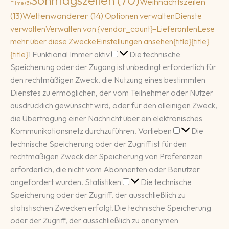
Weihnachtszeilen
Filme
(3)
(13)
Weltenwanderer
(14)
Optionen verwalten
Dienste
verwalten
Verwalten von {vendor_count}-Lieferanten
Lese
mehr über diese Zwecke
Einstellungen ansehen
{title}
{title}
Funktional
{title}
1
Funktional
Immer aktiv
Die technische
Speicherung oder der Zugang ist unbedingt erforderlich für
den rechtmäßigen Zweck, die Nutzung eines bestimmten
Dienstes zu ermöglichen, der vom Teilnehmer oder Nutzer
ausdrücklich gewünscht wird, oder für den alleinigen Zweck,
die Übertragung einer Nachricht über ein elektronisches
Vorlieben
Kommunikationsnetz durchzuführen.
Vorlieben
Die
technische Speicherung oder der Zugriff ist für den
rechtmäßigen Zweck der Speicherung von Präferenzen
erforderlich, die nicht vom Abonnenten oder Benutzer
Statistiken
angefordert wurden.
Statistiken
Die technische
Speicherung oder der Zugriff, der ausschließlich zu
statistischen Zwecken erfolgt.
Die technische Speicherung
oder der Zugriff, der ausschließlich zu anonymen