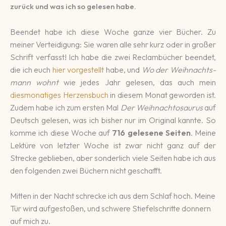
zu­rück und was ich so ge­le­sen habe.
Beendet habe ich diese Woche ganze vier Bücher. Zu
meiner Ver­tei­di­gung: Sie wa­ren alle sehr kurz oder in gro­ßer
Schrift ver­fasst! Ich habe die zwei Re­clam­bü­cher be­endet,
die ich euch
hier vor­ge­stellt
habe, und
Wo der Weih­nachts­
mann wohnt
wie jedes Jahr ge­le­sen, das auch mein
diesmonatiges Herzensbuch
in die­sem Mo­nat ge­wor­den ist.
Zu­dem habe ich zum ersten Mal
Der Weih­nachto­saurus
auf
Deutsch ge­le­sen, was ich bisher nur im Ori­gi­nal kannte. So
komme ich diese Woche auf
716 ge­le­sene Seiten
. Meine
Lek­türe von letzter Woche ist zwar nicht ganz auf der
Strecke ge­blie­ben, aber son­der­lich viele Sei­ten habe ich aus
den fol­gen­den zwei Bü­chern nicht ge­schafft.
Mitten in der Nacht schrecke ich aus dem Schlaf hoch. Meine
Tür wird aufgestoßen, und schwere Stiefelschritte donnern
auf mich zu.