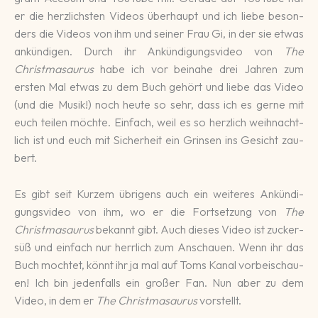
er die herz­lichsten Vi­deos über­haupt und ich lie­be be­son­
ders die Vi­deos von ihm und sei­ner Frau Gi, in der sie et­was
an­kün­digen. Durch ihr An­kün­digungs­vi­deo von
The
Christmasaurus
habe ich vor bei­nahe drei Jah­ren zum
ersten Mal etwas zu dem Buch ge­hört und lie­be das Vi­deo
(und die Mu­sik!) noch heute so sehr, dass ich es gerne mit
euch tei­len möchte. Einfach, weil es so herzlich weih­nacht­
lich ist und euch mit Si­cher­heit ein Grin­sen ins Ge­sicht zau­
bert.
Es gibt seit Kur­zem übri­gens auch ein wei­te­res An­kündi­
gungs­video von ihm, wo er die Fort­setzung von
The
Christmasaurus
be­kannt gibt. Auch dieses Video ist zu­cker­
süß und einfach nur herr­lich zum An­schau­en. Wenn ihr das
Buch moch­tet, könnt ihr ja mal auf Toms Kanal vor­bei­schau­
en! Ich bin jeden­falls ein gro­ßer Fan. Nun aber zu dem
Video, in dem er
The Christmasaurus
vor­stellt.