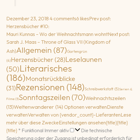
Dezember 23, 2018
4 comments
6 likes
Prev post:
Herzensbücher #10:
Mauri Kunnas – Wo der Weihnachtsmann wohnt
Next post:
Sarah J. Maas – Throne of Glass VII (Kingdom of
Allgemein
(87)
Ash)
Gartengrün
Leselaunen
Herzensbücher
(28)
(4)
Literarisches
(50)
(186)
Monatsrückblicke
Rezensionen
(148)
(31)
Schreibwerkstatt
(5)
Serien &
Sonntagszeilen
(70)
Weihnachtszeilen
Filme
(3)
(13)
Weltenwanderer
(14)
Optionen verwalten
Dienste
verwalten
Verwalten von {vendor_count}-Lieferanten
Lese
mehr über diese Zwecke
Einstellungen ansehen
{title}
{title}
Funktional
{title}
*
Funktional
Immer aktiv
Die technische
Speicherung oder der Zugang ist unbedingt erforderlich für