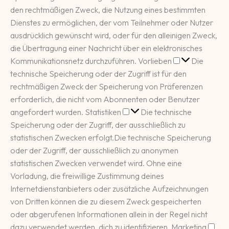
den rechtmäßigen Zweck, die Nutzung eines bestimmten
Dienstes zu ermöglichen, der vom Teilnehmer oder Nutzer
ausdrücklich gewünscht wird, oder für den alleinigen Zweck,
die Übertragung einer Nachricht über ein elektronisches
Vorlieben
Kommunikationsnetz durchzuführen.
Vorlieben
Die
technische Speicherung oder der Zugriff ist für den
rechtmäßigen Zweck der Speicherung von Präferenzen
erforderlich, die nicht vom Abonnenten oder Benutzer
Statistiken
angefordert wurden.
Statistiken
Die technische
Speicherung oder der Zugriff, der ausschließlich zu
statistischen Zwecken erfolgt.
Die technische Speicherung
oder der Zugriff, der ausschließlich zu anonymen
statistischen Zwecken verwendet wird. Ohne eine
Vorladung, die freiwillige Zustimmung deines
Internetdienstanbieters oder zusätzliche Aufzeichnungen
von Dritten können die zu diesem Zweck gespeicherten
oder abgerufenen Informationen allein in der Regel nicht
Mar
dazu verwendet werden, dich zu identifizieren.
Marketing