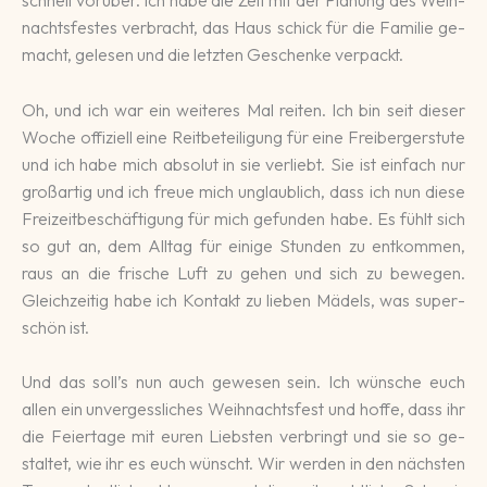
nachts­festes ver­bracht, das Haus schick für die Fa­mi­lie ge­
macht, ge­le­sen und die letz­ten Ge­schen­ke verpackt.
Oh, und ich war ein wei­teres Mal rei­ten. Ich bin seit dieser
Woche offi­ziell eine Reit­betei­li­gung für eine Frei­ber­ger­stute
und ich habe mich abso­lut in sie ver­liebt. Sie ist ein­fach nur
groß­artig und ich freue mich un­glaub­lich, dass ich nun die­se
Frei­zeit­be­schäfti­gung für mich ge­fun­den habe. Es fühlt sich
so gut an, dem All­tag für eini­ge Stun­den zu ent­kommen,
raus an die fri­sche Luft zu ge­hen und sich zu be­wegen.
Gleich­zei­tig habe ich Kon­takt zu lie­ben Mädels, was super­
schön ist.
Und das soll’s nun auch ge­we­sen sein. Ich wünsche euch
allen ein un­ver­gess­liches Weih­nachts­fest und hoffe, dass ihr
die Fei­er­tage mit euren Liebsten ver­bringt und sie so ge­
stal­tet, wie ihr es euch wünscht. Wir wer­den in den nächsten