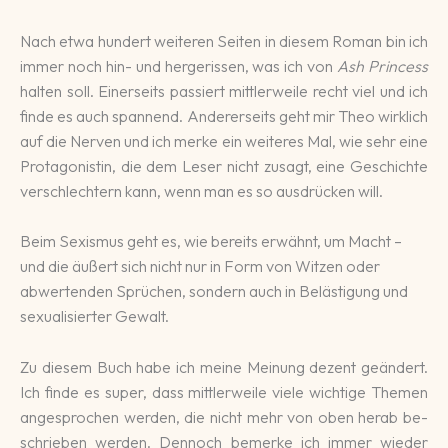
Nach etwa hundert weite­ren Sei­ten in die­sem Roman bin ich
immer noch hin- und her­ge­rissen, was ich von
Ash Princess
halten soll. Einer­seits passiert mittler­wei­le recht viel und ich
finde es auch spannend. An­de­rer­seits geht mir Theo wirk­lich
auf die Ner­ven und ich merke ein wei­te­res Mal, wie sehr eine
Pro­ta­gonis­tin, die dem Leser nicht zu­sagt, eine Ge­schich­te
ver­schlech­tern kann, wenn man es so aus­drü­cken will.
Beim Sexismus geht es, wie bereits erwähnt, um Macht –
und die äußert sich nicht nur in Form von Witzen oder
abwertenden Sprüchen, sondern auch in Belästigung und
sexualisierter Gewalt.
Zu diesem Buch habe ich meine Mei­nung de­zent ge­än­dert.
Ich finde es super, dass mittler­wei­le viele wich­tige The­men
an­ge­spro­chen wer­den, die nicht mehr von oben he­rab be­
schrie­ben werden. Dennoch be­merke ich immer wieder