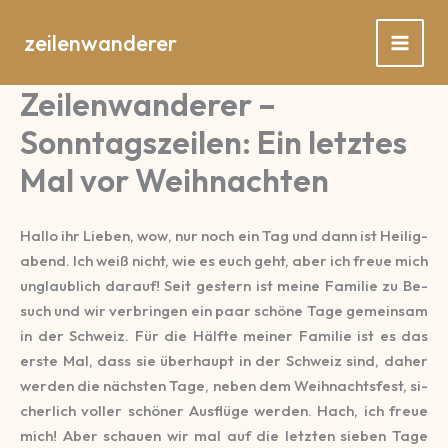
Zum
Inhalt
zeilenwanderer
springen
Zeilenwanderer –
Sonntagszeilen: Ein letztes
Mal vor Weihnachten
Hallo ihr Lieben, wow, nur noch ein Tag und dann ist Hei­lig­
abend. Ich weiß nicht, wie es euch geht, aber ich freue mich
un­glaub­lich da­rauf! Seit ges­tern ist meine Fa­milie zu Be­
such und wir ver­brin­gen ein paar schöne Tage ge­mein­sam
in der Schweiz. Für die Hälfte meiner Fa­mi­lie ist es das
erste Mal, dass sie über­haupt in der Schweiz sind, daher
wer­den die nächsten Tage, neben dem Weih­nachts­fest, si­
cher­lich voller schö­ner Aus­flü­ge werden. Hach, ich freue
mich! Aber schauen wir mal auf die letz­ten sie­ben Tage