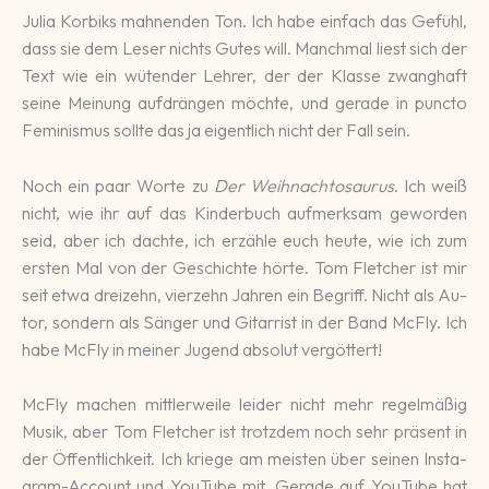
Julia Korbiks mahnen­den Ton. Ich habe ein­fach das Ge­fühl,
dass sie dem Leser nichts Gu­tes will. Manch­mal liest sich der
Text wie ein wü­ten­der Lehrer, der der Klasse zwang­haft
seine Mei­nung auf­drän­gen möchte, und gerade in puncto
Fe­minis­mus sollte das ja eigent­lich nicht der Fall sein.
Noch ein paar Worte zu
Der Weih­nachto­saurus
. Ich weiß
nicht, wie ihr auf das Kin­der­buch auf­merk­sam ge­wor­den
seid, aber ich dachte, ich er­zäh­le euch heute, wie ich zum
ers­ten Mal von der Ge­schich­te hör­te. Tom Fletcher ist mir
seit etwa drei­zehn, vier­zehn Jah­ren ein Be­griff. Nicht als Au­
tor, sondern als Sän­ger und Gi­tarrist in der Band McFly. Ich
habe McFly in mei­ner Ju­gend ab­so­lut ver­göttert!
McFly machen mittler­wei­le leider nicht mehr re­gel­mäßig
Musik, aber Tom Fletcher ist trotz­dem noch sehr prä­sent in
der Öffent­lich­keit. Ich krie­ge am meisten über seinen Insta­
gram-Account und YouTube mit. Ge­rade auf YouTube hat