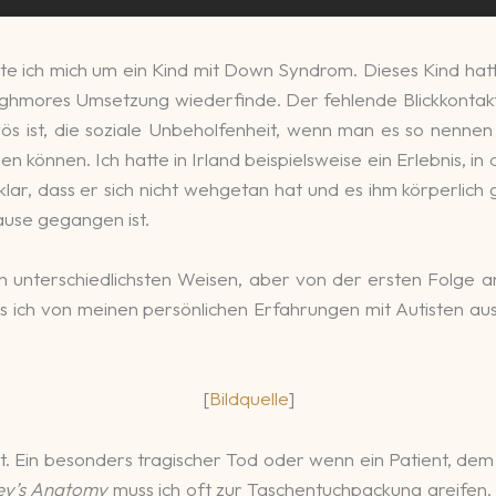
e ich mich um ein Kind mit Down Syn­drom. Dieses Kind hatte e
h­mores Um­setzung wie­der­finde. Der feh­len­de Blick­kon­tak
ist, die soziale Un­behol­fen­heit, wenn man es so nennen m
n können. Ich hatte in Ir­land bei­spiels­weise ein Er­lebnis, i
ar klar, dass er sich nicht weh­ge­tan hat und es ihm kör­per­li
ause gegan­gen ist.
n unter­schied­lichsten Wei­sen, aber von der ers­ten Folge
as ich von meinen per­sön­li­chen Er­fah­run­gen mit Autis­ten 
[
Bildquelle
]
t. Ein be­son­ders tra­gi­scher Tod oder wenn ein Pa­tient, 
y’s Anatomy
muss ich oft zur Taschen­tuch­pa­ckung grei­fen.