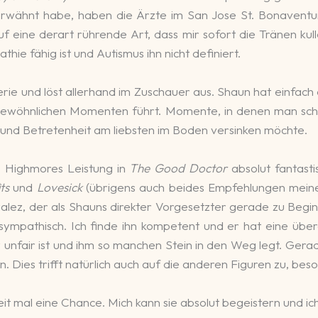
­wähnt habe, haben die Ärzte im San Jose St. Bona­ven­ture
 eine der­art rühren­de Art, dass mir sofort die Tränen kull
hie fähig ist und Autismus ihn nicht defi­niert.
ie und löst aller­hand im Zu­schau­er aus. Shaun hat ein­fach ei
­gewöhn­lichen Momen­ten führt. Momen­te, in denen man sc
 und Betre­ten­heit am liebsten im Boden ver­sin­ken möchte.
 High­mores Leis­tung in
The Good Doctor
abso­lut fan­tas­
ts
und
Lovesick
(übri­gens auch beides Empfeh­lun­gen mei­ner­
zalez, der als Shauns direk­ter Vor­gesetz­ter gerade zu Begin
sym­pa­thisch. Ich finde ihn kompe­tent und er hat eine über­au
un­fair ist und ihm so man­chen Stein in den Weg legt. Gera­d
. Dies trifft na­tür­lich auch auf die anderen Figuren zu, be­
it mal eine Chance. Mich kann sie absolut begeistern und ic