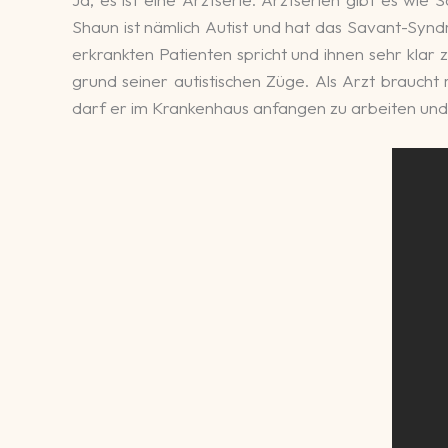
Shaun ist näm­lich Autist und hat das Savant-Syndro
er­krank­ten Patien­ten spricht und ihnen sehr klar 
grund seiner autis­tischen Züge. Als Arzt braucht
darf er im Kranken­haus anfangen zu ar­beiten und al