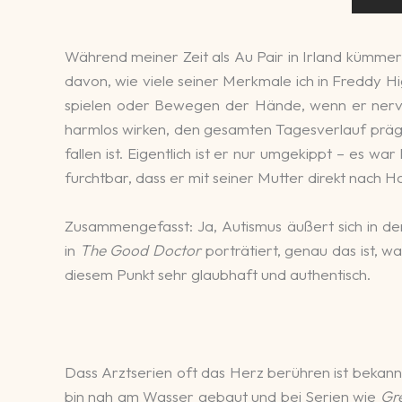
Während meiner Zeit als Au Pair in Ir­land kümmer­t
davon, wie viele seiner Merk­male ich in Freddy Hig
spie­len oder Bewe­gen der Hände, wenn er nervös 
harm­los wirken, den ge­sam­ten Ta­ges­ver­lauf prä­ge
fallen ist. Eigent­lich ist er nur um­ge­kippt – es w
furcht­bar, dass er mit seiner Mutter di­rekt nach H
Zusammen­ge­fasst: Ja, Autis­mus äußert sich in de
in
The Good Doctor
por­trä­tiert, genau das ist, w
diesem Punkt sehr glaub­haft und authen­tisch.
Dass Arztserien oft das Herz be­rühren ist be­kann
bin nah am Wasser ge­baut und bei Serien wie
Gre