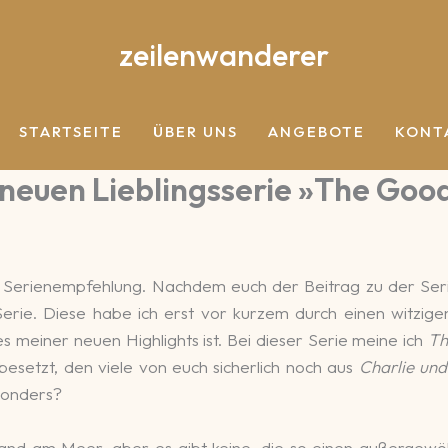
zeilenwanderer
STARTSEITE
ÜBER UNS
ANGEBOTE
KONT
 neuen Lieblingsserie »The Goo
e Serien­empfeh­lung. Nach­dem euch der Bei­trag zu der Se
 Serie. Diese habe ich erst vor kurzem durch einen witz­ige
 meiner neuen High­lights ist. Bei dieser Serie meine ich
Th
e­setzt, den viele von euch sicherlich noch aus
Charlie und 
on­ders?
e Sand am Meer, aber es gibt keine, die so einen au­ßer­ge­wö