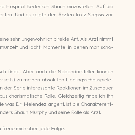
 Hos­pital Be­denken Shaun ein­zu­stellen. Auf die
er­ten. Und es zeig­te den Ärzten trotz Skepsis vor
ne sehr un­ge­wöhn­lich di­rek­te Art. Als Arzt nimmt
hmun­zelt und lacht; Momen­te, in denen man scho­
tisch finde. Aber auch die Neben­dar­steller können
seits) zu meinen abso­lu­ten Lieb­lings­schau­spie­le­
n der Serie inte­re­ssante Re­aktio­nen im Zu­schauer
s charis­ma­ti­sche Rolle. Gleich­zeitig finde ich ihn
e was Dr. Melen­dez an­geht, ist die Cha­rak­ter­ent­
son­ders Shaun Murphy und seine Rolle als Arzt.
h freue mich über jede Folge.