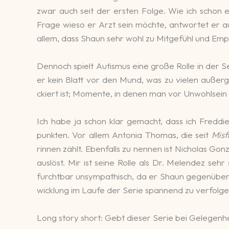
zwar auch seit der ersten Folge. Wie ich schon er
Frage wieso er Arzt sein möchte, ant­wortet er auf
allem, dass Shaun sehr wohl zu Mit­ge­fühl und Empa­t
Dennoch spielt Autis­mus eine große Rolle in der Ser
er kein Blatt vor den Mund, was zu vie­len außer
ckiert ist; Mo­mente, in denen man vor Un­wohl­sein
Ich habe ja schon klar ge­macht, dass ich Freddie
punk­ten. Vor allem Anto­nia Thomas, die seit
Misfi
rinnen zählt. Ebenfalls zu nennen ist Nicho­las Gon­
aus­löst. Mir ist seine Rolle als Dr. Melen­dez sehr 
furcht­bar un­sym­pa­thisch, da er Shaun gegen­über 
wicklung im Laufe der Serie spannend zu ver­fol­gen
Long story short: Gebt dieser Serie bei Gelegenhe