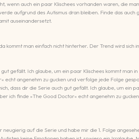
cht, wenn auch ein paar Klischees vorhanden waren, die man i
werde aufgrund des Autismus dran bleiben. Finde das auch ga
damit auseinandersetzt.
iel, da kommt man einfach nicht hinterher. Der Trend wird si
ch gut gefällt. Ich glaube, um ein paar Klischees kommt man 
or« echt angenehm zu gucken und verfolge jede Folge gesp
mich, dass dir die Serie auch gut gefällt. Ich glaube, um ein
 aber ich finde »The Good Doctor« echt angenehm zu gucke
r neugierig auf die Serie und habe mir die 1. Folge angeseh
Autisten keine Emotionen haben ist, sowieso ein Irrglaube. Me