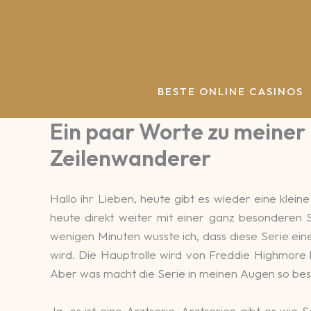
Zum
Inhalt
springen
BESTE ONLINE CASINOS
Ein paar Worte zu meiner
Zeilenwanderer
Hallo ihr Lieben, heute gibt es wieder eine klein
heute di­rekt weiter mit einer ganz beson­de­ren
wenigen Minuten wusste ich, dass diese Serie eines
wird. Die Haupt­rolle wird von Freddie High­more b
Aber was macht die Serie in meinen Augen so be­s
Ja, es ist eine Arzt­serie. Arzt­serien gibt es wi