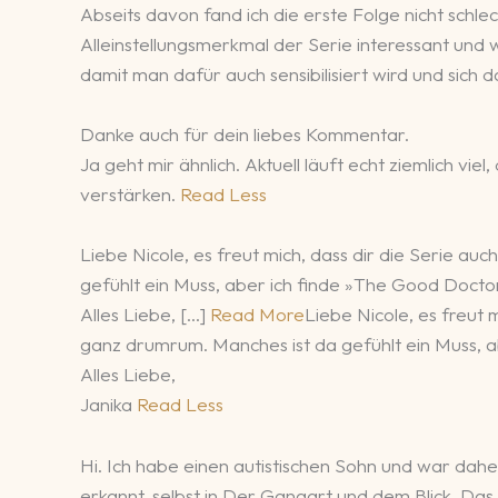
Abseits davon fand ich die erste Folge nicht schle
Alleinstellungsmerkmal der Serie interessant und 
damit man dafür auch sensibilisiert wird und sich 
Danke auch für dein liebes Kommentar.
Ja geht mir ähnlich. Aktuell läuft echt ziemlich v
verstärken.
Read Less
Liebe Nicole, es freut mich, dass dir die Serie au
gefühlt ein Muss, aber ich finde »The Good Doct
Alles Liebe, […]
Read More
Liebe Nicole, es freut 
ganz drumrum. Manches ist da gefühlt ein Muss,
Alles Liebe,
Janika
Read Less
Hi. Ich habe einen autistischen Sohn und war dahe
erkannt, selbst in Der Gangart und dem Blick. Das 