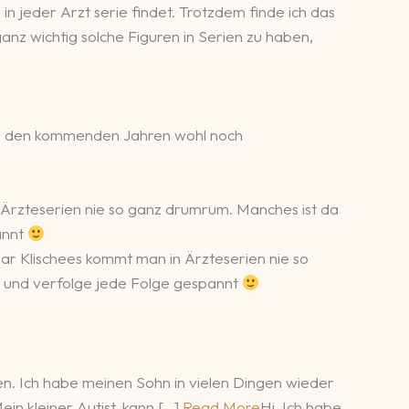
n jeder Arzt serie findet. Trotzdem finde ich das
nz wichtig solche Figuren in Serien zu haben,
ch in den kommenden Jahren wohl noch
in Ärzteserien nie so ganz drumrum. Manches ist da
annt
 paar Klischees kommt man in Ärzteserien nie so
n und verfolge jede Folge gespannt
en. Ich habe meinen Sohn in vielen Dingen wieder
in kleiner Autist, kann […]
Read More
Hi. Ich habe