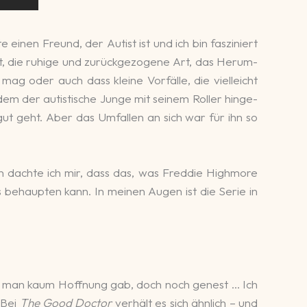
inen Freund, der Autist ist und ich bin fas­zi­niert
t, die ruhige und zu­rück­gezo­gene Art, das He­rum­
ag oder auch dass kleine Vorfälle, die viel­leicht
n dem der autis­ti­sche Junge mit seinem Roller hin­ge­
ch gut geht. Aber das Um­fallen an sich war für ihn so
 an dachte ich mir, dass das, was Freddie High­more
aus be­haup­ten kann. In meinen Augen ist die Serie in
dem man kaum Hoff­nung gab, doch noch ge­nest … Ich
 Bei
The Good Doctor
ver­hält es sich ähn­lich – und