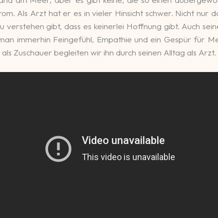
m. Als Arzt hat er es in vieler Hin­sicht schwer. Nicht nur 
zu ver­stehen gibt, dass es keiner­lei Hoffnung gibt. Auch se
 man immer­hin Fein­ge­fühl, Empa­thie und ein Gespür für 
s Zu­schauer be­glei­ten wir ihn durch seinen All­tag als Arzt.