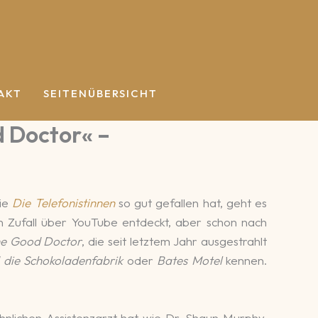
AKT
SEITENÜBERSICHT
d Doctor« –
rie
Die Tele­fonis­tinnen
so gut ge­fallen hat, geht es
n Zufall über You­Tube ent­deckt, aber schon nach
e Good Doctor
, die seit letz­tem Jahr aus­ge­strahlt
die Schoko­laden­fabrik
oder
Bates Motel
kennen.
hn­li­chen Assistenz­arzt hat wie Dr. Shaun Murphy.