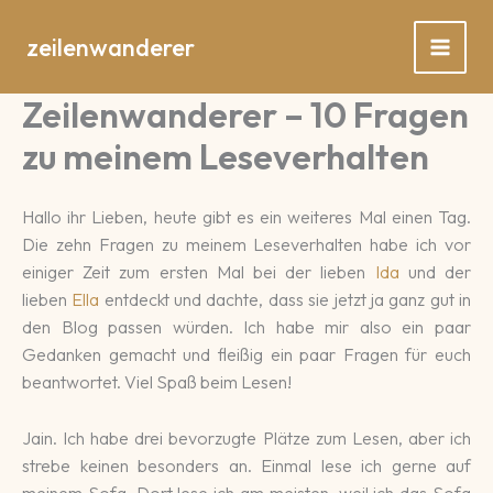
Zum
Inhalt
zeilenwanderer
springen
Zeilenwanderer – 10 Fragen
zu meinem Leseverhalten
Hallo ihr Lieben, heute gibt es ein weiteres Mal einen Tag.
Die zehn Fragen zu meinem Leseverhalten habe ich vor
einiger Zeit zum ersten Mal bei der lieben
Ida
und der
lieben
Ella
entdeckt und dachte, dass sie jetzt ja ganz gut in
den Blog passen würden. Ich habe mir also ein paar
Gedanken gemacht und fleißig ein paar Fragen für euch
beantwortet. Viel Spaß beim Lesen!
Jain. Ich habe drei bevorzugte Plätze zum Lesen, aber ich
strebe keinen besonders an. Einmal lese ich gerne auf
meinem Sofa. Dort lese ich am meisten, weil ich das Sofa