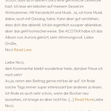
Schön, dass du in deinem Büro eine gemütliche Leseecke
hast. Ich lese am liebsten auf meinem Sessel im
Wohnzimmer. Mit Kerzenlicht und Musik. Ja, ich höre Musik
dabei, auch mit Gesang, haha. Kann aber gut verstehen,
dass dich das ablenkt. Ich bin eigentlich suuuper ablenkbar,
aber das geht komischerweise. Bei ACOTAR habe ich das
Album von Aurora gehört, sehr stimmungsvoll. Liebe
Grüße,
Nicci
Read Less
Liebe Nicci,
dein Kommentar bleibt wunderbar heile, darüber freue ich
mich sehr!
Au ja, nimm den Beitrag gerne mit bei dir auf. Ich finde
solche Tags immer super interessant bei anderen zu lesen.
Ich finde es auch sehr schön, wenn die Bücher neu
aussehen, ich kriege es aber nicht hin. […]
Read More
Liebe
Nicci,