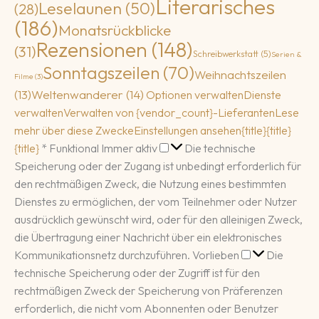
Literarisches
Leselaunen
(50)
(28)
(186)
Monatsrückblicke
Rezensionen
(148)
(31)
Schreibwerkstatt
(5)
Serien &
Sonntagszeilen
(70)
Weihnachtszeilen
Filme
(3)
(13)
Weltenwanderer
(14)
Optionen verwalten
Dienste
verwalten
Verwalten von {vendor_count}-Lieferanten
Lese
mehr über diese Zwecke
Einstellungen ansehen
{title}
{title}
Funktional
{title}
*
Funktional
Immer aktiv
Die technische
Speicherung oder der Zugang ist unbedingt erforderlich für
den rechtmäßigen Zweck, die Nutzung eines bestimmten
Dienstes zu ermöglichen, der vom Teilnehmer oder Nutzer
ausdrücklich gewünscht wird, oder für den alleinigen Zweck,
die Übertragung einer Nachricht über ein elektronisches
Vorlieben
Kommunikationsnetz durchzuführen.
Vorlieben
Die
technische Speicherung oder der Zugriff ist für den
rechtmäßigen Zweck der Speicherung von Präferenzen
erforderlich, die nicht vom Abonnenten oder Benutzer