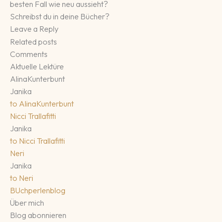
besten Fall wie neu aussieht?
Schreibst du in deine Bücher?
Leave a Reply
Related posts
Comments
Aktuelle Lektüre
AlinaKunterbunt
Janika
to
AlinaKunterbunt
Nicci Trallafitti
Janika
to
Nicci Trallafitti
Neri
Janika
to
Neri
BUchperlenblog
Über mich
Blog abonnieren