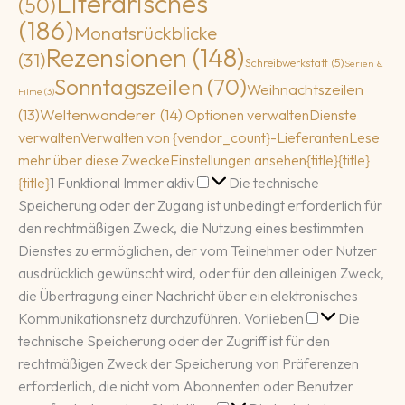
Literarisches
(50)
(186)
Monatsrückblicke
Rezensionen
(148)
(31)
Schreibwerkstatt
(5)
Serien &
Sonntagszeilen
(70)
Weihnachtszeilen
Filme
(3)
(13)
Weltenwanderer
(14)
Optionen verwalten
Dienste
verwalten
Verwalten von {vendor_count}-Lieferanten
Lese
mehr über diese Zwecke
Einstellungen ansehen
{title}
{title}
Funktional
{title}
1
Funktional
Immer aktiv
Die technische
Speicherung oder der Zugang ist unbedingt erforderlich für
den rechtmäßigen Zweck, die Nutzung eines bestimmten
Dienstes zu ermöglichen, der vom Teilnehmer oder Nutzer
ausdrücklich gewünscht wird, oder für den alleinigen Zweck,
die Übertragung einer Nachricht über ein elektronisches
Vorlieben
Kommunikationsnetz durchzuführen.
Vorlieben
Die
technische Speicherung oder der Zugriff ist für den
rechtmäßigen Zweck der Speicherung von Präferenzen
erforderlich, die nicht vom Abonnenten oder Benutzer