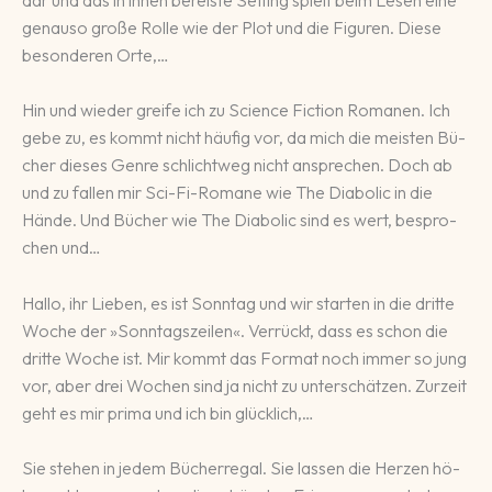
ge­nau­so gro­ße Rolle wie der Plot und die Fi­gu­ren. Die­se
be­son­de­ren Or­te,…
Hin und wieder greife ich zu Science Fic­tion Ro­ma­nen. Ich
ge­be zu, es kommt nicht häu­fig vor, da mich die meis­ten Bü­
cher dieses Gen­re schlicht­weg nicht an­spre­chen. Doch ab
und zu fallen mir Sci-Fi-Ro­ma­ne wie The Diabolic in die
Hän­de. Und Bü­cher wie The Diabolic sind es wert, be­spro­
chen und…
Hallo, ihr Lieben, es ist Sonntag und wir starten in die dritte
Woche der »Sonntags­zei­len«. Ver­rückt, dass es schon die
dritte Wo­che ist. Mir kommt das For­mat noch immer so jung
vor, aber drei Wo­chen sind ja nicht zu un­ter­schätzen. Zur­zeit
geht es mir pri­ma und ich bin glück­lich,…
Sie stehen in jedem Bü­cher­re­gal. Sie lassen die Her­zen hö­