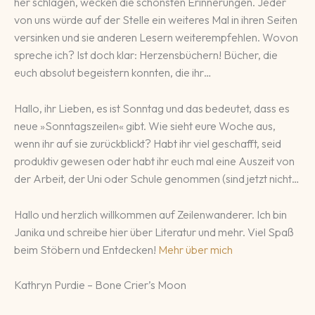
her schla­gen, wecken die schöns­ten Erinne­run­gen. Je­der
von uns wür­de auf der Stelle ein wei­te­res Mal in ih­ren Sei­ten
ver­sin­ken und sie an­de­ren Le­sern wei­ter­empfeh­len. Wo­von
spre­che ich? Ist doch klar: Her­zens­bü­chern! Bü­cher, die
euch ab­so­lut be­geis­tern konn­ten, die ihr…
Hallo, ihr Lieben, es ist Sonn­tag und das be­deu­tet, dass es
neue »Sonntags­zeilen« gibt. Wie sieht eu­re Woche aus,
wenn ihr auf sie zu­rück­blickt? Habt ihr viel ge­schafft, seid
pro­duk­tiv ge­we­sen oder habt ihr euch mal eine Aus­zeit von
der Ar­beit, der Uni oder Schu­le ge­nommen (sind jetzt nicht…
Hallo und herzlich willkommen auf Zeilenwanderer. Ich bin
Janika und schreibe hier über Literatur und mehr. Viel Spaß
beim Stöbern und Entdecken!
Mehr über mich
Kathryn Purdie – Bone Crier’s Moon