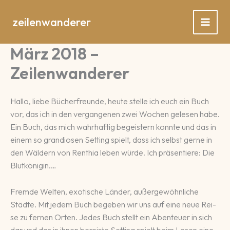
Zum
Inhalt
zeilenwanderer
springen
März 2018 –
Zeilenwanderer
Hallo, liebe Bücher­freun­de, heute stelle ich euch ein Buch
vor, das ich in den ver­gan­ge­nen zwei Wo­chen ge­le­sen ha­be.
Ein Buch, das mich wahr­haf­tig be­geis­tern konnte und das in
ei­nem so gran­dio­sen Setting spielt, dass ich selbst ger­ne in
den Wäl­dern von Ren­thia le­ben würde. Ich prä­sen­tie­re: Die
Blut­königin.…
Fremde Welten, exo­ti­sche Län­der, außer­ge­wöhn­liche
Städte. Mit je­dem Buch be­ge­ben wir uns auf eine neue Rei­
se zu fer­nen Or­ten. Je­des Buch stellt ein Aben­teuer in sich
dar und das in ihnen be­reis­te Setting spielt beim Le­sen eine