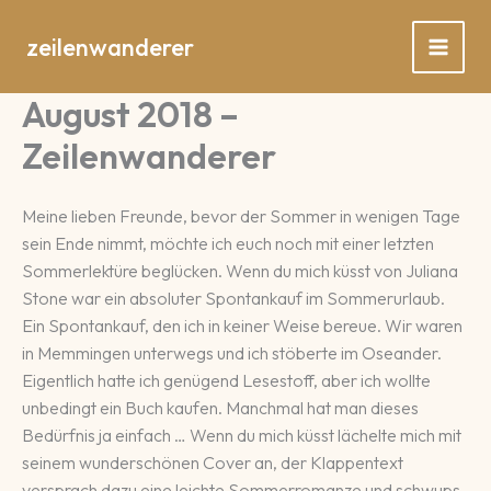
Zum
Inhalt
zeilenwanderer
springen
August 2018 –
Zeilenwanderer
Meine lieben Freunde, bevor der Sommer in wenigen Tage
sein Ende nimmt, möchte ich euch noch mit einer letzten
Sommerlektüre beglücken. Wenn du mich küsst von Juliana
Stone war ein absoluter Spontankauf im Sommerurlaub.
Ein Spontankauf, den ich in keiner Weise bereue. Wir waren
in Memmingen unterwegs und ich stöberte im Oseander.
Eigentlich hatte ich genügend Lesestoff, aber ich wollte
unbedingt ein Buch kaufen. Manchmal hat man dieses
Bedürfnis ja einfach … Wenn du mich küsst lächelte mich mit
seinem wunderschönen Cover an, der Klappentext
versprach dazu eine leichte Sommerromanze und schwups,