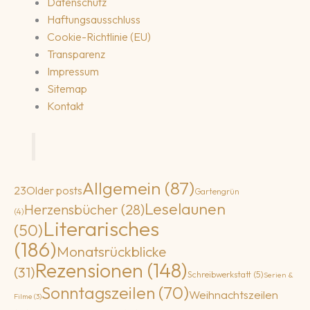
Datenschutz
Haftungsausschluss
Cookie-Richtlinie (EU)
Transparenz
Impressum
Sitemap
Kontakt
Allgemein
(87)
2
3
Older posts
Gartengrün
Leselaunen
Herzensbücher
(28)
(4)
Literarisches
(50)
(186)
Monatsrückblicke
Rezensionen
(148)
(31)
Schreibwerkstatt
(5)
Serien &
Sonntagszeilen
(70)
Weihnachtszeilen
Filme
(3)