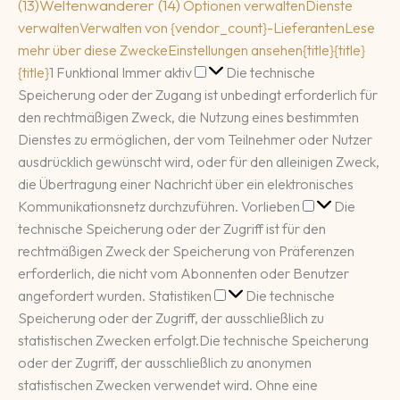
(13)
Weltenwanderer
(14)
Optionen verwalten
Dienste
verwalten
Verwalten von {vendor_count}-Lieferanten
Lese
mehr über diese Zwecke
Einstellungen ansehen
{title}
{title}
Funktional
{title}
1
Funktional
Immer aktiv
Die technische
Speicherung oder der Zugang ist unbedingt erforderlich für
den rechtmäßigen Zweck, die Nutzung eines bestimmten
Dienstes zu ermöglichen, der vom Teilnehmer oder Nutzer
ausdrücklich gewünscht wird, oder für den alleinigen Zweck,
die Übertragung einer Nachricht über ein elektronisches
Vorlieben
Kommunikationsnetz durchzuführen.
Vorlieben
Die
technische Speicherung oder der Zugriff ist für den
rechtmäßigen Zweck der Speicherung von Präferenzen
erforderlich, die nicht vom Abonnenten oder Benutzer
Statistiken
angefordert wurden.
Statistiken
Die technische
Speicherung oder der Zugriff, der ausschließlich zu
statistischen Zwecken erfolgt.
Die technische Speicherung
oder der Zugriff, der ausschließlich zu anonymen
statistischen Zwecken verwendet wird. Ohne eine