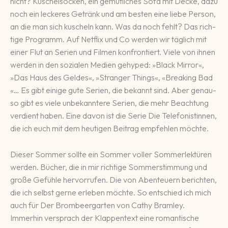
nicht? Kuschel­socken, ein ge­müt­li­ches Sofa mit Decke, dazu
noch ein le­cke­res Ge­tränk und am bes­ten eine liebe Person,
an die man sich kuscheln kann. Was da noch fehlt? Das rich­
tige Pro­gramm. Auf Net­flix und Co werden wir täg­lich mit
einer Flut an Se­rien und Fil­men kon­fron­tiert. Viele von ihnen
werden in den sozi­alen Me­dien gehyped: »Black Mirror«,
»Das Haus des Geldes«, »Stranger Things«, «Breaking Bad
«… Es gibt einige gute Serien, die be­kannt sind. Aber genau­
so gibt es viele un­be­kann­tere Serien, die mehr Beachtung
verdient haben. Eine davon ist die Serie Die Telefonistinnen,
die ich euch mit dem heu­ti­gen Bei­trag em­pfeh­len möchte.
Dieser Sommer sollte ein Sommer voller Sommerlektüren
werden. Bücher, die in mir richtige Sommerstimmung und
große Gefühle hervorrufen. Die von Abenteuern berichten,
die ich selbst gerne erleben möchte. So entschied ich mich
auch für Der Brombeergarten von Cathy Bramley.
Immerhin versprach der Klappentext eine romantische