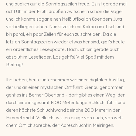
unglaublich auf die Sonntagszeilen freue. Es ist gerade mal
acht Uhr in der Früh, draußen zwitschern schon die Vögel
und ich konnte sogar einen Heißluftballon über dem Jura
vorbeifliegen sehen. Nun sitze ich mit Kakao am Tisch und
bin parat, ein paar Zeilen für euch zu schreiben. Da die
letzten Sonntagszeilen wieder etwas her sind, gibt’s heute
ein ordentliches Leseupdate. Hach, ich bin gerade auch
absolut im Lesefieber. Los geht’s! Viel Spaß mit dem
Beitrag!
Ihr Lieben, heute unter­neh­men wir einen di­gi­ta­len Aus­flug,
der uns an einen mys­ti­schen Ort führt. Ge­nau ge­nommen
geht es ins Ber­ner Ober­land – dort gibt es einen Weg, der
durch eine ins­ge­samt 1400 Meter lange Schlucht führt und
deren höchste Schlucht­wand bei­nahe 200 Meter in den
Himmel reicht. Vielleicht wissen eini­ge von euch, von wel­
chem Ort ich spreche: der Aare­schlucht in Mei­ringen.