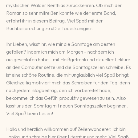
mystischen Wälder Renthias zurückkehren. Ob mich der
Roman so sehr mitreißen konnte wie der erste Band,
erfahrt ihr in diesem Beitrag. Viel Spaß mit der
Buchbesprechung zu »Die Todeskönigin«.
Ihr Lieben, wisst ihr, wie mir die Sonntage am besten
gefallen? Indem ich mich am Morgen – nachdem ich
ausgeschlafen habe – mit Heißgetränk und aktueller Lektüre
an den Computer setze und die Sonntagszeilen schreibe. Es
ist eine schöne Routine, die mir unglaublich viel Spaß bringt.
Gleichzeitig motiviert mich das Schreiben für den Tag, denn
nach jedem Blogbeitrag, den ich vorbereitet habe,
bekomme ich das Gefühl produktiv gewesen zu sein. Also
lasst uns den Sonntag mit neuen Sonntagszeilen beginnen.
Viel Spaß beim Lesen!
Hallo und herzlich willkommen auf Zeilenwanderer. Ich bin
Janika und schreibe hier über Literatur und mehr. Viel Spaß