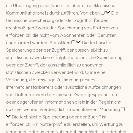
die Übertragung einer Nachricht über ein elektronisches
Vorlieben
Kommunikationsnetz durchzuführen.
Vorlieben
Die
technische Speicherung oder der Zugriff ist für den
rechtmäßigen Zweck der Speicherung von Präferenzen
erforderlich, die nicht vom Abonnenten oder Benutzer
Statistiken
angefordert wurden.
Statistiken
Die technische
Speicherung oder der Zugriff, der ausschließlich zu
statistischen Zwecken erfolgt.
Die technische Speicherung
oder der Zugriff, der ausschließlich zu anonymen
statistischen Zwecken verwendet wird. Ohne eine
Vorladung, die freiwillige Zustimmung deines
Internetdienstanbieters oder zusätzliche Aufzeichnungen
von Dritten können die zu diesem Zweck gespeicherten
oder abgerufenen Informationen allein in der Regel nicht
Mar
dazu verwendet werden, dich zu identifizieren.
Marketing
Die technische Speicherung oder der Zugriff ist
erforderlich, um Nutzerprofile zu erstellen, um Werbung zu
versenden oder um den Nutzer auf einer Website oder über