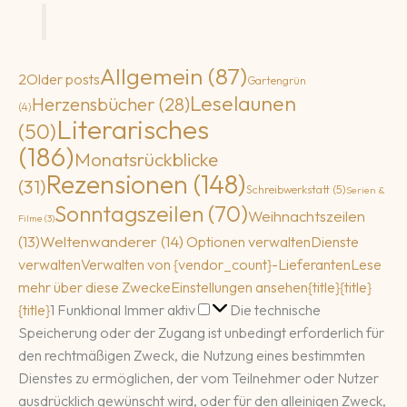
Allgemein
(87)
2
Older posts
Gartengrün
Leselaunen
Herzensbücher
(28)
(4)
Literarisches
(50)
(186)
Monatsrückblicke
Rezensionen
(148)
(31)
Schreibwerkstatt
(5)
Serien &
Sonntagszeilen
(70)
Weihnachtszeilen
Filme
(3)
(13)
Weltenwanderer
(14)
Optionen verwalten
Dienste
verwalten
Verwalten von {vendor_count}-Lieferanten
Lese
mehr über diese Zwecke
Einstellungen ansehen
{title}
{title}
Funktional
{title}
1
Funktional
Immer aktiv
Die technische
Speicherung oder der Zugang ist unbedingt erforderlich für
den rechtmäßigen Zweck, die Nutzung eines bestimmten
Dienstes zu ermöglichen, der vom Teilnehmer oder Nutzer
ausdrücklich gewünscht wird, oder für den alleinigen Zweck,