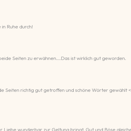
 in Ruhe durch!
ch beide Seiten zu erwähnen….Das ist wirklich gut geworden.
e Seiten richtig gut getroffen und schöne Wörter gewählt <
der Liebe wunderbar zur Geltung bringt, Gut und Böse gleic