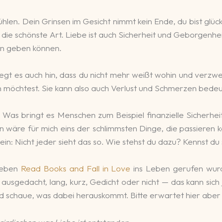
hlen. Dein Grinsen im Gesicht nimmt kein Ende, du bist glückli
ist die schönste Art. Liebe ist auch Sicherheit und Geborgen
nn geben können.
gt es auch hin, dass du nicht mehr weißt wohin und verzweif
n möchtest. Sie kann also auch Verlust und Schmerzen bedeu
. Was bringt es Menschen zum Beispiel finanzielle Sicherh
n wäre für mich eins der schlimmsten Dinge, die passieren 
ein: Nicht jeder sieht das so. Wie stehst du dazu? Kennst du
lieben
Read Books and Fall in Love
ins Leben gerufen wurd
usgedacht, lang, kurz, Gedicht oder nicht — das kann sich 
nd schaue, was dabei herauskommt. Bitte erwartet hier aber