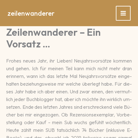
Zum
Inhalt
zeilenwanderer
springen
Zeilenwanderer – Ein
Vorsatz …
Frohes neues Jahr, ihr Lie­ben! Neu­jahrs­vor­sätze kommen
und gehen. Ich für meinen Teil kann mich nicht mehr dran
erinnern, wann ich das letzte Mal Neu­jahrs­vor­sätze ein­ge­
hal­ten be­ziehungs­weise mir wel­che über­legt habe. Für die­
ses Jahr habe ich aber einen. Und zwar einen, den ver­mut­
lich jeder Buch­blogger hat, aber ich möchte ihn wirk­lich um­
setzen. Ende des letz­ten Jahres sind er­schre­ckend viele Bü­
cher bei mir ein­ge­zogen. Ob Re­zen­sions­exem­plar, Vor­be­
stellung oder Kauf – mein Sub wuchs ge­fühlt wö­chent­lich.
Heute zählt mein SUB tat­säch­lich 74 Bücher (inklusive E-
Books), und das, ob­wohl ich 2019 teil­wei­se sogar ein­mal