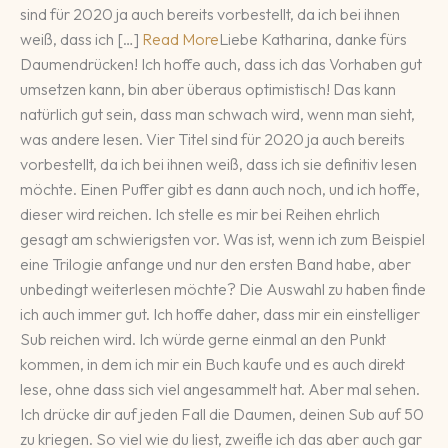
sind für 2020 ja auch bereits vorbestellt, da ich bei ihnen
weiß, dass ich […]
Read More
Liebe Katharina, danke fürs
Daumendrücken! Ich hoffe auch, dass ich das Vorhaben gut
umsetzen kann, bin aber überaus optimistisch! Das kann
natürlich gut sein, dass man schwach wird, wenn man sieht,
was andere lesen. Vier Titel sind für 2020 ja auch bereits
vorbestellt, da ich bei ihnen weiß, dass ich sie definitiv lesen
möchte. Einen Puffer gibt es dann auch noch, und ich hoffe,
dieser wird reichen. Ich stelle es mir bei Reihen ehrlich
gesagt am schwierigsten vor. Was ist, wenn ich zum Beispiel
eine Trilogie anfange und nur den ersten Band habe, aber
unbedingt weiterlesen möchte? Die Auswahl zu haben finde
ich auch immer gut. Ich hoffe daher, dass mir ein einstelliger
Sub reichen wird. Ich würde gerne einmal an den Punkt
kommen, in dem ich mir ein Buch kaufe und es auch direkt
lese, ohne dass sich viel angesammelt hat. Aber mal sehen.
Ich drücke dir auf jeden Fall die Daumen, deinen Sub auf 50
zu kriegen. So viel wie du liest, zweifle ich das aber auch gar