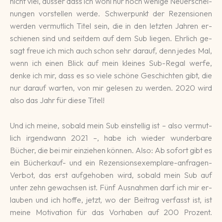
nicht viel, ausser dass ich wohl nur noch weni­ge Neu­er­schei­
nun­gen vor­stellen werde. Schwer­punkt der Re­zen­si­onen
wer­den ver­mut­lich Ti­tel sein, die in den letz­ten Jah­ren er­
schie­nen sind und seit­dem auf dem Sub lie­gen. Ehr­lich ge­
sagt freue ich mich auch schon sehr darauf, denn je­des Mal,
wenn ich einen Blick auf mein klei­nes Sub-Regal werfe,
denke ich mir, dass es so viele schö­ne Ge­schich­ten gibt, die
nur da­rauf warten, von mir ge­le­sen zu werden. 2020 wird
also das Jahr für die­se Titel!
Und ich meine, so­bald mein Sub ein­stellig ist – also ver­mut­
lich ir­gend­wann 2021 –, habe ich wie­der wun­der­bare
Bücher, die bei mir ein­zie­hen können. Also: Ab so­fort gibt es
ein Bü­cher­kauf- und ein Re­zen­sions­exem­plare-an­fra­gen-
Ver­bot, das erst auf­ge­hoben wird, so­bald mein Sub auf
unter zehn ge­wachsen ist. Fünf Aus­nah­men darf ich mir er­
lau­ben und ich hoffe, jetzt, wo der Bei­trag ver­fasst ist, ist
meine Moti­va­tion für das Vor­haben auf 200 Pro­zent.