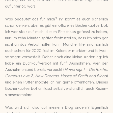
auf unter 60 war!
Was bedeutet das für mich? Ihr könnt es euch si­cher­lich
schon denken, aber es gibt ein offi­zielles Bü­cher­kauf­ver­bot.
Ich war stolz auf mich, diesen Ent­schluss ge­fasst zu haben,
nur um zehn Mi­nu­ten später fest­zu­stellen, dass ich mich gar
nicht an das Ver­bot hal­ten kann. Manche Titel sind näm­lich
auch schon für 2020 fest im Kalen­der mar­kiert und teil­wei­
se sogar vor­be­stellt. Daher noch eine klei­ne Ände­rung: Ich
habe ein Buch­kauf­ver­bot mit fünf Aus­nah­men. Vier der
Aus­nah­men sind bereits ver­bucht (
Never­night – Die Rache,
Campus Love 2
,
New Dreams
,
House of Earth and Blood
)
und einen Puffer möchte ich mir gerne offen­hal­ten. Dieses
Bü­cher­kauf­ver­bot um­fasst selbst­ver­ständ­lich auch Re­zen­
sions­exem­plare.
Was wird sich also auf meinem Blog ändern? Eigent­lich