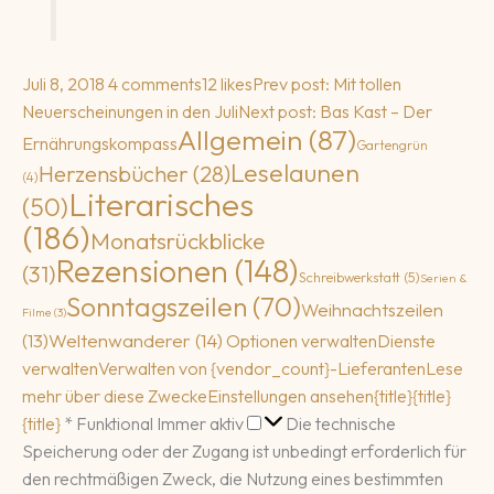
Juli 8, 2018
4 comments
12 likes
Prev post: Mit tollen
Neuerscheinungen in den Juli
Next post: Bas Kast – Der
Allgemein
(87)
Ernährungskompass
Gartengrün
Leselaunen
Herzensbücher
(28)
(4)
Literarisches
(50)
(186)
Monatsrückblicke
Rezensionen
(148)
(31)
Schreibwerkstatt
(5)
Serien &
Sonntagszeilen
(70)
Weihnachtszeilen
Filme
(3)
(13)
Weltenwanderer
(14)
Optionen verwalten
Dienste
verwalten
Verwalten von {vendor_count}-Lieferanten
Lese
mehr über diese Zwecke
Einstellungen ansehen
{title}
{title}
Funktional
{title}
*
Funktional
Immer aktiv
Die technische
Speicherung oder der Zugang ist unbedingt erforderlich für
den rechtmäßigen Zweck, die Nutzung eines bestimmten