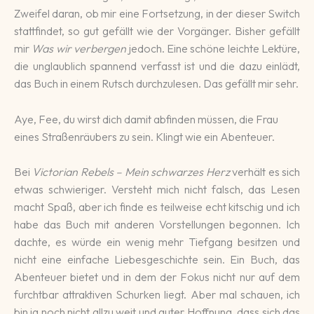
Zweifel daran, ob mir eine Fortsetzung, in der dieser Switch
stattfindet, so gut gefällt wie der Vorgänger. Bisher gefällt
mir
Was wir verbergen
jedoch. Eine schöne leichte Lektüre,
die unglaublich spannend verfasst ist und die dazu einlädt,
das Buch in einem Rutsch durchzulesen. Das gefällt mir sehr.
Aye, Fee, du wirst dich damit abfinden müssen, die Frau
eines Straßenräubers zu sein. Klingt wie ein Abenteuer.
Bei
Victorian Rebels – Mein schwarzes Herz
verhält es sich
etwas schwieriger. Versteht mich nicht falsch, das Lesen
macht Spaß, aber ich finde es teilweise echt kitschig und ich
habe das Buch mit anderen Vorstellungen begonnen. Ich
dachte, es würde ein wenig mehr Tiefgang besitzen und
nicht eine einfache Liebesgeschichte sein. Ein Buch, das
Abenteuer bietet und in dem der Fokus nicht nur auf dem
furchtbar attraktiven Schurken liegt. Aber mal schauen, ich
bin ja noch nicht allzu weit und guter Hoffnung, dass sich das