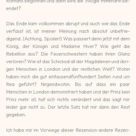
Romans be­gonnen und dann wird die Trilo­gie mitten­drin be­
endet?
Das Ende kam voll­kommen ab­rupt und auch wie das Ende
ver­fasst ist, ist meiner Meinung nach abso­lut un­befrie­
digend. (Achtung, Spoiler!) Was passiert denn jetzt mit dem
König, der Königin und Ma­dame Hiver? Wie geht die
Rebell­ion aus? Die Feuer­schwes­tern haben ihren Glanz
ver­loren? Wie ist das Schick­sal all der Magda­le­nen und übri­
gen Menschen in London und der rest­li­chen Welt? Wo­hin
haben mich die gut ein­tau­send­fünf­hun­dert Seiten rund um
Rea ge­führt? Nirgend­wo­hin. Bis auf dass ein paar
Menschen in London de­mon­striert haben und der Prinz kein
Prinz mehr ist, hat sich nichts ver­ändert und das sagt mir
leider gar nicht zu. Der letzte Satz hat mir dann den Rest
gegeben.
Ich habe mir im Vor­wege dieser Rezen­sion andere Rezen­