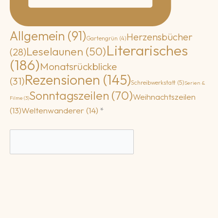
Allgemein
(91)
Herzensbücher
Gartengrün
(4)
Literarisches
Leselaunen
(50)
(28)
(186)
Monatsrückblicke
Rezensionen
(145)
(31)
Schreibwerkstatt
(5)
Serien &
Sonntagszeilen
(70)
Weihnachtszeilen
Filme
(3)
(13)
Weltenwanderer
(14)
*