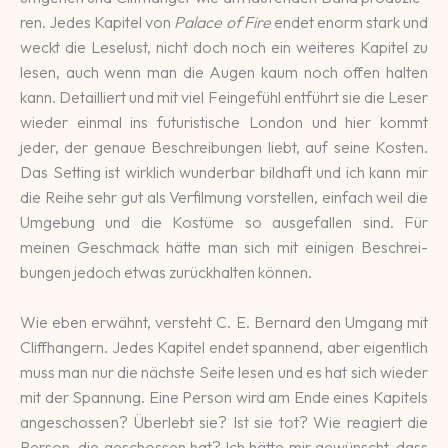
ren. Jedes Kapitel von
Palace of Fire
endet enorm stark und
weckt die Lese­lust, nicht doch noch ein wei­te­res Kapi­tel zu
lesen, auch wenn man die Augen kaum noch offen halten
kann. De­tailliert und mit viel Fein­gefühl ent­führt sie die Leser
wie­der einmal ins futu­risti­sche Lon­don und hier kommt
jeder, der ge­naue Be­schrei­bungen liebt, auf seine Kosten.
Das Setting ist wirk­lich wun­der­bar bild­haft und ich kann mir
die Reihe sehr gut als Ver­fil­mung vor­stellen, einfach weil die
Umge­bung und die Kos­tüme so aus­ge­fallen sind. Für
meinen Ge­schmack hätte man sich mit eini­gen Be­schrei­
bungen jedoch etwas zu­rückhal­ten können.
Wie eben erwähnt, versteht C. E. Bernard den Umgang mit
Cliff­hangern. Jedes Kapitel endet spannend, aber eigent­lich
muss man nur die nächste Seite le­sen und es hat sich wieder
mit der Spannung. Eine Per­son wird am Ende eines Kapi­tels
ange­schossen? Über­lebt sie? Ist sie tot? Wie rea­giert die
Person, die ge­schossen hat? Ich hätte mir gewünscht, dass