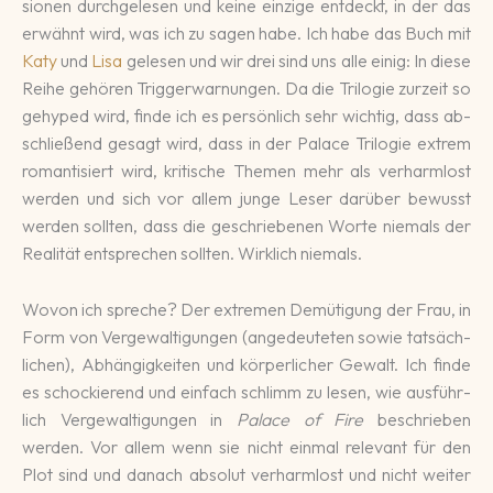
sionen durch­gele­sen und keine ein­zige entdeckt, in der das
erwähnt wird, was ich zu sagen habe. Ich habe das Buch mit
Katy
und
Lisa
gelesen und wir drei sind uns alle einig: In diese
Reihe gehören Trigger­war­nungen. Da die Trilo­gie zur­zeit so
ge­hyped wird, finde ich es per­sön­lich sehr wichtig, dass ab­
schlie­ßend gesagt wird, dass in der Palace Trilo­gie extrem
roman­ti­siert wird, kri­tische Themen mehr als ver­harm­lost
werden und sich vor allem junge Leser da­rüber be­wusst
wer­den sollten, dass die ge­schrie­be­nen Worte niemals der
Rea­lität ent­spre­chen sollten. Wirklich niemals.
Wovon ich spreche? Der extre­men Demü­ti­gung der Frau, in
Form von Ver­gewal­tigun­gen (ange­deute­ten sowie tat­säch­
lichen), Abhängigkeiten und kör­per­licher Gewalt. Ich finde
es schockie­rend und ein­fach schlimm zu lesen, wie aus­führ­
lich Ver­gewal­tigun­gen in
Palace of Fire
be­schrie­ben
werden. Vor allem wenn sie nicht ein­mal rele­vant für den
Plot sind und danach abso­lut ver­harm­lost und nicht weiter