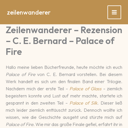
Zum
Inhalt
zeilenwanderer
springen
Zeilenwanderer – Rezension
– C. E. Bernard – Palace of
Fire
Hallo meine lieben Bücher­freun­de, heute möchte ich euch
Palace of Fire
von C. E. Ber­nard vor­stellen. Bei diesem
Werk han­delt es sich um den fina­len Band einer Tri­lo­gie.
Nach­dem mich der erste Teil –
Palace of Glass
– ziemlich
be­geis­tern konnte und Lust auf mehr machte, star­tete ich
ge­spannt in den zweiten Teil –
Palace of Silk
. Dieser ließ
mich leider ziem­lich ent­täuscht zu­rück. Dennoch wollte ich
wissen, wie die Ge­schichte aus­geht und stürz­te mich auf
Palace of Fire
. Wie mir das große Fina­le ge­fiel, er­fahrt ihr in