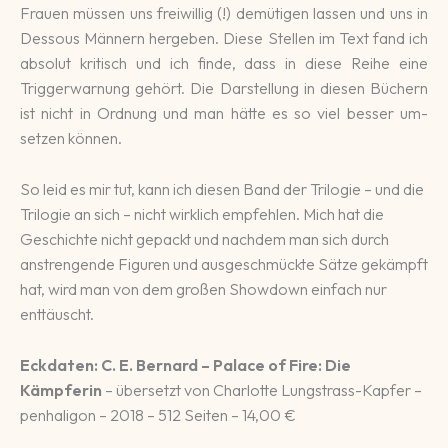
Frauen müssen uns frei­willig (!) de­mü­tigen lassen und uns in
Dessous Männern her­geben. Diese Stellen im Text fand ich
abso­lut kri­tisch und ich finde, dass in diese Reihe eine
Trigger­warnung ge­hört. Die Dar­stellung in diesen Büchern
ist nicht in Ordnung und man hätte es so viel besser um­
setzen können.
So leid es mir tut, kann ich diesen Band der Trilogie – und die
Trilogie an sich – nicht wirklich empfehlen. Mich hat die
Geschichte nicht gepackt und nachdem man sich durch
anstrengende Figuren und ausgeschmückte Sätze gekämpft
hat, wird man von dem großen Showdown einfach nur
enttäuscht.
Eckdaten: C. E. Bernard – Palace of Fire: Die
Kämpferin
– übersetzt von Charlotte Lungstrass-Kapfer –
penhaligon – 2018 – 512 Seiten – 14,00 €