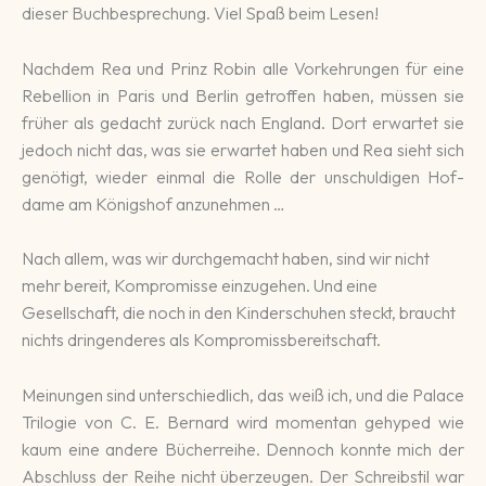
dieser Buch­be­spre­chung. Viel Spaß beim Lesen!
Nachdem Rea und Prinz Robin alle Vor­kehrun­gen für eine
Rebell­ion in Paris und Berlin ge­troffen haben, müssen sie
früher als ge­dacht zu­rück nach Eng­land. Dort erwar­tet sie
jedoch nicht das, was sie er­wartet haben und Rea sieht sich
ge­nötigt, wieder einmal die Rolle der un­schul­digen Hof­
dame am Königs­hof anzu­nehmen …
Nach allem, was wir durchgemacht haben, sind wir nicht
mehr bereit, Kompromisse einzugehen. Und eine
Gesellschaft, die noch in den Kinderschuhen steckt, braucht
nichts dringenderes als Kompromissbereitschaft.
Meinun­gen sind unter­schied­lich, das weiß ich, und die Palace
Trilo­gie von C. E. Ber­nard wird momen­tan ge­hyped wie
kaum eine andere Bücher­rei­he. Dennoch konnte mich der
Ab­schluss der Reihe nicht über­zeugen. Der Schreib­stil war