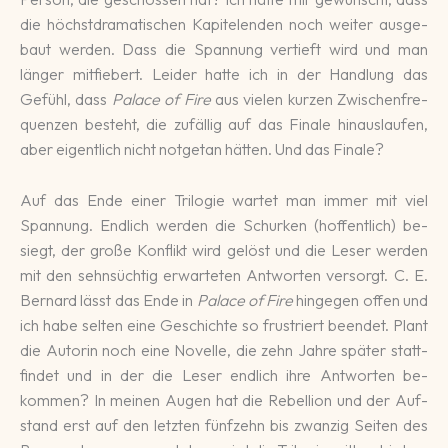
die höchst­drama­ti­schen Kapi­telen­den noch wei­ter aus­ge­
baut werden. Dass die Spannung vertieft wird und man
länger mit­fie­bert. Leider hatte ich in der Hand­lung das
Gefühl, dass
Palace of Fire
aus vielen kur­zen Zwi­schen­fre­
quen­zen be­steht, die zu­fällig auf das Finale hi­naus­laufen,
aber eigent­lich nicht not­getan hätten. Und das Finale?
Auf das Ende einer Tri­lo­gie wartet man immer mit viel
Spannung. End­lich werden die Schur­ken (hoffent­lich) be­
siegt, der große Kon­flikt wird ge­löst und die Leser werden
mit den sehn­süchtig erwar­te­ten Ant­worten ver­sorgt. C. E.
Ber­nard lässt das Ende in
Palace of Fire
hin­ge­gen offen und
ich habe sel­ten eine Ge­schich­te so frus­triert be­endet. Plant
die Autorin noch eine No­velle, die zehn Jahre spä­ter statt­
findet und in der die Leser end­lich ihre Ant­worten be­
kommen? In meinen Augen hat die Rebell­ion und der Auf­
stand erst auf den letzten fünf­zehn bis zwan­zig Seiten des