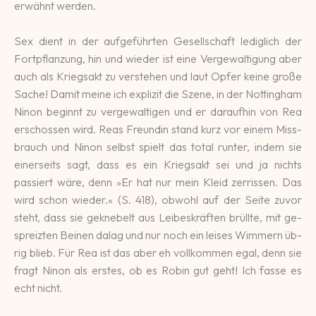
er­wähnt werden.
Sex dient in der auf­geführ­ten Ge­sell­schaft ledig­lich der
Fort­pflan­zung, hin und wieder ist eine Ver­gewal­ti­gung aber
auch als Kriegs­akt zu ver­stehen und laut Opfer keine gro­ße
Sache! Damit meine ich ex­pli­zit die Szene, in der Notting­ham
Ninon be­ginnt zu ver­gewal­ti­gen und er darauf­hin von Rea
er­schossen wird. Reas Freun­din stand kurz vor einem Miss­
brauch und Ninon selbst spielt das total runter, indem sie
einer­seits sagt, dass es ein Kriegs­akt sei und ja nichts
passiert wäre, denn »Er hat nur mein Kleid zer­rissen. Das
wird schon wie­der.« (S. 418), ob­wohl auf der Seite zuvor
steht, dass sie ge­kne­belt aus Lei­bes­kräf­ten brüllte, mit ge­
spreiz­ten Beinen da­lag und nur noch ein leises Wimmern üb­
rig blieb. Für Rea ist das aber eh voll­kommen egal, denn sie
fragt Ninon als erstes, ob es Robin gut geht! Ich fasse es
echt nicht.