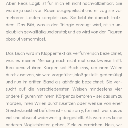
Aber Reas Logik ist für mich eh nicht nach­voll­ziehbar. Sie
wurde ja auch von Robin aus­ge­peitscht und er zog sie vor
mehre­ren Leuten kom­plett aus. Sie liebt ihn danach trotz­
dem. Das Bild, was in der Tri­lo­gie er­zeugt wird, ist so un­
glaub­lich gewalt­tätig und bru­tal; und es wird von den Figuren
abso­lut ver­harm­lost.
Das Buch wird im Klappen­text als ver­führe­risch be­zeich­net,
was es meiner Meinung nach nicht mal an­satz­weise trifft.
Rea benutzt ihren Körper seit Buch eins, um ihren Willen
durch­zu­setzen, sie wird vor­ge­führt, bloß­ge­stellt, ge­de­mütigt
und nun im dritten Band als ab­hängig be­zeichnet. Sie ver­
sucht auf die ver­schie­dens­ten Weisen min­destens vier
ande­re Figuren mit ihrem Körper zu be­tören – sei das um zu
morden, ihren Willen durch­zu­setzen oder weil sie von einer
Geis­tes­krank­heit befallen ist – und sorry, für mich war das zu
viel und abso­lut wider­wär­tig dar­ge­stellt. Als würde es keine
ande­ren Mög­lich­kei­ten geben, Ziele zu er­reichen. Nein, wir