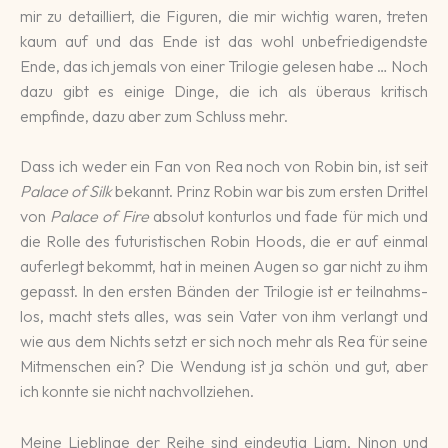
mir zu de­tailliert, die Figu­ren, die mir wich­tig waren, treten
kaum auf und das Ende ist das wohl un­befrie­digendste
Ende, das ich jemals von einer Trilo­gie gele­sen habe … Noch
dazu gibt es eini­ge Dinge, die ich als über­aus kri­tisch
empfinde, dazu aber zum Schluss mehr.
Dass ich weder ein Fan von Rea noch von Robin bin, ist seit
Palace of Silk
bekannt. Prinz Robin war bis zum ersten Drittel
von
Palace of Fire
abso­lut kontur­los und fade für mich und
die Rolle des futu­risti­schen Robin Hoods, die er auf einmal
auf­er­legt bekommt, hat in meinen Augen so gar nicht zu ihm
ge­passt. In den ers­ten Bänden der Trilo­gie ist er teil­nahms­
los, macht stets alles, was sein Vater von ihm ver­langt und
wie aus dem Nichts setzt er sich noch mehr als Rea für seine
Mit­menschen ein? Die Wendung ist ja schön und gut, aber
ich konnte sie nicht nach­voll­ziehen.
Meine Lieblinge der Reihe sind ein­deutig Liam, Ninon und