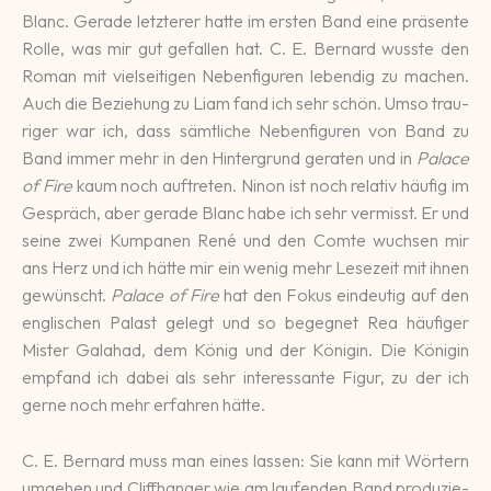
Blanc. Gerade letz­terer hatte im ersten Band eine prä­sen­te
Rolle, was mir gut ge­fallen hat. C. E. Bernard wusste den
Roman mit viel­seiti­gen Neben­figu­ren leben­dig zu machen.
Auch die Be­ziehung zu Liam fand ich sehr schön. Umso trau­
riger war ich, dass sämt­liche Neben­figu­ren von Band zu
Band immer mehr in den Hin­ter­grund ge­ra­ten und in
Palace
of Fire
kaum noch auf­treten. Ninon ist noch re­la­tiv häufig im
Ge­spräch, aber gerade Blanc habe ich sehr vermisst. Er und
seine zwei Kumpanen René und den Comte wuchsen mir
ans Herz und ich hätte mir ein wenig mehr Lese­zeit mit ihnen
ge­wünscht.
Palace of Fire
hat den Fokus ein­deu­tig auf den
eng­li­schen Pa­last ge­legt und so begeg­net Rea häufiger
Mister Gala­had, dem König und der Königin. Die Königin
empfand ich da­bei als sehr inte­ressan­te Figur, zu der ich
gerne noch mehr er­fahren hätte.
C. E. Bernard muss man eines lassen: Sie kann mit Wörtern
um­gehen und Cliff­hanger wie am laufen­den Band pro­duzie­