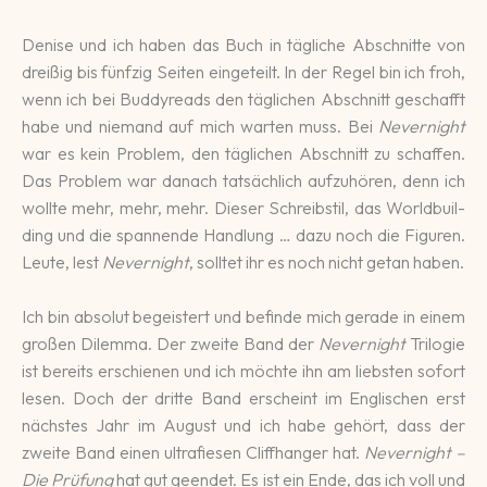
Denise und ich haben das Buch in täg­li­che Ab­schnitte von
drei­ßig bis fünf­zig Sei­ten ein­ge­teilt. In der Regel bin ich froh,
wenn ich bei Buddy­reads den täg­li­chen Ab­schnitt ge­schafft
habe und nie­mand auf mich war­ten muss. Bei
Never­night
war es kein Problem, den täg­li­chen Ab­schnitt zu schaffen.
Das Problem war danach tat­säch­lich auf­zu­hö­ren, denn ich
wollte mehr, mehr, mehr. Dieser Schreib­stil, das World­buil­
ding und die spannende Hand­lung … dazu noch die Fi­gu­ren.
Leute, lest
Never­night
, solltet ihr es noch nicht ge­tan haben.
Ich bin abso­lut be­geistert und be­finde mich gera­de in einem
gro­ßen Di­lemma. Der zweite Band der
Never­night
Tri­lo­gie
ist be­reits er­schie­nen und ich möchte ihn am liebsten so­fort
lesen. Doch der dritte Band er­scheint im Eng­li­schen erst
nächstes Jahr im August und ich habe gehört, dass der
zweite Band einen ultra­fie­sen Cliffhanger hat.
Nevernight –
Die Prüfung
hat gut geendet. Es ist ein Ende, das ich voll und