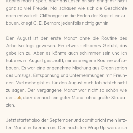
Kapi­tel macht Spaß, aber das Lesen an sich bringt mir nicht
ganz so viel Freude. Mal schauen wie sich die Ge­schich­te
noch ent­wickelt. Cliff­hanger an die Enden der Kapi­tel ein­zu­
bauen, kriegt C. E. Ber­nard jeden­falls richtig gut hin!
Der August ist der erste Monat ohne die Rou­tine des
Arbeits­all­tags gewesen. Ein etwas selt­sames Ge­fühl, das
gebe ich zu. Aber es könnte auch schlimmer sein und ich
habe es im August ge­schafft, mir eine eigene Rou­tine aufzu­
bauen. Es war eine an­geneh­me Mischung aus Orga­nisa­tion
des Um­zugs, Ent­spannung und Unter­nehmun­gen mit Freun­
den. Viel mehr gibt es für den August auch tat­säch­lich nicht
zu sagen. Der ver­gan­gene Monat war nicht so schön wie
der
Juli
, aber dennoch ein guter Monat ohne große Stra­pa­
zien.
Jetzt startet also der Sep­tem­ber und damit bricht mein letz­
ter Monat in Bremen an. Den nächsten Wrap Up werde ich