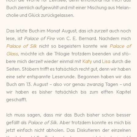
Buch ziem­lich auf­ge­wühlt und mit einer Mischung aus Me­lan­
cho­lie und Glück zurück­ge­lassen.
Das letzte Buch im Monat August, das ich zur­zeit auch noch
lese, ist
Palace of Fire
von C. E. Bernard. Nachdem mich
Palace of Silk
nicht so be­geis­tern konnte wie
Palace of
Glass
, möchte ich die Tri­logie trotz­dem be­enden und stö­
bere mich der­zeit wieder einmal mit
Katy
und
Lisa
durch die
Seiten. Stöbern trifft es tat­säch­lich recht gut, denn wir haben
eine sehr ent­spann­te Lese­runde. Begonnen haben wir das
Buch am 13. August – also vor genau zwan­zig Tagen – und
wir haben es bis­her tat­säch­lich bis zum elften Kapitel
geschafft.
Ich muss sagen, dass mir das Buch bisher schon besser
gefällt als
Palace of Silk
. Aber trotz­dem konnte es mich bis
jetzt ein­fach nicht abho­len. Das Dis­kutie­ren der ein­zel­nen