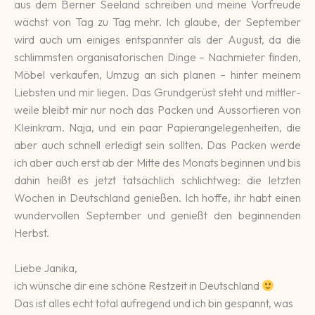
aus dem Berner See­land schrei­ben und meine Vor­freude
wächst von Tag zu Tag mehr. Ich glaube, der Septem­ber
wird auch um eini­ges ent­spannter als der August, da die
schlimmsten or­gani­sato­rischen Dinge – Nach­mieter finden,
Möbel verkau­fen, Umzug an sich planen – hinter meinem
Liebsten und mir liegen. Das Grund­gerüst steht und mittler­
weile bleibt mir nur noch das Packen und Aus­sortie­ren von
Klein­kram. Naja, und ein paar Papier­ange­legen­hei­ten, die
aber auch schnell erle­digt sein soll­ten. Das Packen werde
ich aber auch erst ab der Mitte des Monats be­ginnen und bis
dahin heißt es jetzt tat­säch­lich schlicht­weg: die letzten
Wochen in Deutsch­land genießen. Ich hoffe, ihr habt einen
wunder­vollen Septem­ber und ge­nießt den be­ginnenden
Herbst.
Liebe Janika,
ich wünsche dir eine schöne Restzeit in Deutschland
Das ist alles echt total aufregend und ich bin gespannt, was