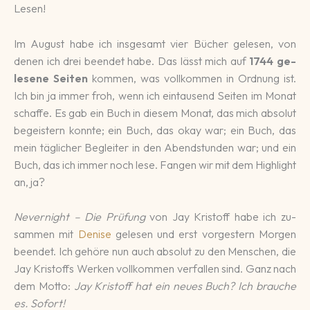
Lesen!
Im August habe ich ins­ge­samt vier Bü­cher gele­sen, von
denen ich drei be­endet habe. Das lässt mich auf
1744 ge­
lese­ne Sei­ten
kommen, was voll­kommen in Ord­nung ist.
Ich bin ja immer froh, wenn ich ein­tau­send Seiten im Monat
schaffe. Es gab ein Buch in die­sem Mo­nat, das mich ab­so­lut
be­geis­tern konnte; ein Buch, das okay war; ein Buch, das
mein täg­li­cher Be­glei­ter in den Abend­stun­den war; und ein
Buch, das ich immer noch lese. Fan­gen wir mit dem High­light
an, ja?
Never­night – Die Prüfung
von Jay Kristoff habe ich zu­
sammen mit
Denise
gelesen und erst vor­ges­tern Mor­gen
be­endet. Ich ge­höre nun auch abso­lut zu den Men­schen, die
Jay Kristoffs Werken voll­kommen ver­fallen sind. Ganz nach
dem Motto:
Jay Kristoff hat ein neues Buch? Ich brauche
es. Sofort!