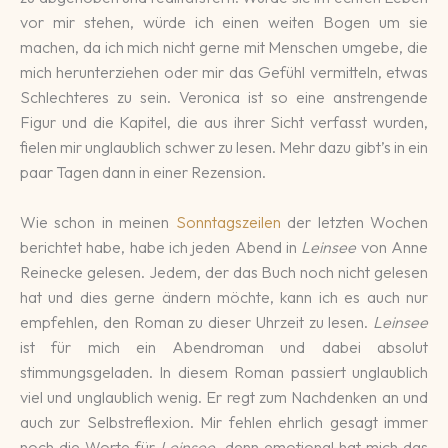
vor mir stehen, würde ich einen wei­ten Bogen um sie
machen, da ich mich nicht gerne mit Men­schen um­gebe, die
mich he­runter­zie­hen oder mir das Gefühl ver­mitteln, etwas
Schlech­teres zu sein. Ve­roni­ca ist so eine an­stren­gende
Figur und die Kapi­tel, die aus ihrer Sicht ver­fasst wurden,
fie­len mir un­glaub­lich schwer zu lesen. Mehr dazu gibt’s in ein
paar Tagen dann in einer Rezension.
Wie schon in meinen
Sonntags­zeilen
der letzten Wochen
be­rich­tet habe, habe ich jeden Abend in
Leinsee
von Anne
Rei­necke gelesen. Jedem, der das Buch noch nicht ge­lesen
hat und dies gerne ändern möchte, kann ich es auch nur
empfeh­len, den Roman zu dieser Uhrzeit zu lesen.
Leinsee
ist für mich ein Abendroman und dabei absolut
stimmungsgeladen. In diesem Roman passiert un­glaub­lich
viel und un­glaub­lich wenig. Er regt zum Nach­denken an und
auch zur Selbst­re­flex­ion. Mir fehlen ehrlich gesagt immer
noch die Worte für
Leinsee
, denn emo­tional hat mich das