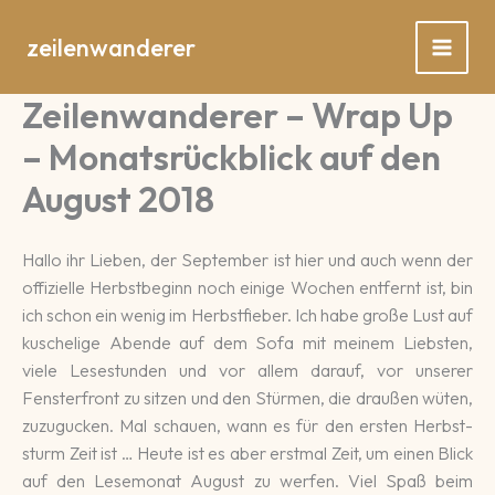
Zum
Inhalt
zeilenwanderer
springen
Zeilenwanderer – Wrap Up
– Monatsrückblick auf den
August 2018
Hallo ihr Lieben, der September ist hier und auch wenn der
offi­zielle Herbst­be­ginn noch ei­nige Wo­chen ent­fernt ist, bin
ich schon ein wenig im Herbst­fie­ber. Ich habe gro­ße Lust auf
kusche­lige Aben­de auf dem Sofa mit meinem Liebs­ten,
viele Lese­stun­den und vor allem da­rauf, vor un­se­rer
Fenster­front zu sitzen und den Stür­men, die drau­ßen wüten,
zuzu­gu­cken. Mal schau­en, wann es für den ers­ten Herbst­
sturm Zeit ist … Heute ist es aber erst­mal Zeit, um einen Blick
auf den Lese­mo­nat August zu wer­fen. Viel Spaß beim