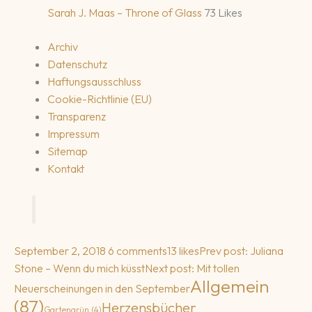
Sarah J. Maas – Throne of Glass
73 Likes
Archiv
Datenschutz
Haftungsausschluss
Cookie-Richtlinie (EU)
Transparenz
Impressum
Sitemap
Kontakt
September 2, 2018
6 comments
13 likes
Prev post: Juliana
Stone – Wenn du mich küsst
Next post: Mit tollen
Allgemein
Neuerscheinungen in den September
(87)
Herzensbücher
Gartengrün
(4)