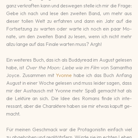
ganz ver­kraf­ten kann und des­wegen stelle ich mir die Frage:
Gebe ich nach und lese den zweiten Band, um mehr aus
dieser tollen Welt zu erfahren und dann ein Jahr auf die
Fortsetzung zu warten oder warte ich noch ein paar Mo­
nate, um den zwei­ten Band zu lesen, wenn ich nicht mehr
allzu lan­ge auf das Fina­le warten muss? Argh!
Ein weiteres Buch, das ich als Buddy­read im August ge­le­sen
habe, ist
Over the Moon: Liebe wie im Film
von Sa­man­tha
Joyce. Zu­sammen mit
Yvonne
habe ich das Buch An­fang
August in einer Wo­che gele­sen und muss lei­der sagen, dass
mir der Aus­tausch mit Yvonne mehr Spaß ge­macht hat als
die Lek­türe an sich. Die Idee des Romans finde ich in­te­
ressant, aber die Cha­rak­tere haben sie mir etwas ka­putt ge­
macht.
Für meinen Ge­schmack war die Pro­tago­nis­tin ein­fach viel
zu abge­hoben und rea­li­täts­fern. Würde sie im ech­ten Leben