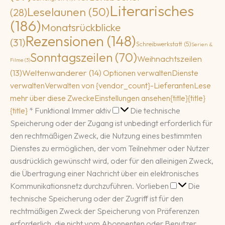
Literarisches
Leselaunen
(50)
(28)
(186)
Monatsrückblicke
Rezensionen
(148)
(31)
Schreibwerkstatt
(5)
Serien &
Sonntagszeilen
(70)
Weihnachtszeilen
Filme
(3)
(13)
Weltenwanderer
(14)
Optionen verwalten
Dienste
verwalten
Verwalten von {vendor_count}-Lieferanten
Lese
mehr über diese Zwecke
Einstellungen ansehen
{title}
{title}
Funktional
{title}
*
Funktional
Immer aktiv
Die technische
Speicherung oder der Zugang ist unbedingt erforderlich für
den rechtmäßigen Zweck, die Nutzung eines bestimmten
Dienstes zu ermöglichen, der vom Teilnehmer oder Nutzer
ausdrücklich gewünscht wird, oder für den alleinigen Zweck,
die Übertragung einer Nachricht über ein elektronisches
Vorlieben
Kommunikationsnetz durchzuführen.
Vorlieben
Die
technische Speicherung oder der Zugriff ist für den
rechtmäßigen Zweck der Speicherung von Präferenzen
erforderlich, die nicht vom Abonnenten oder Benutzer